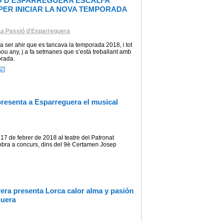
Ó D’ESPARREGUERA ESCALFA
ER INICIAR LA NOVA TEMPORADA
La Passió d'Esparreguera
 ser ahir que es tancava la temporada 2018, i tot
l nou any, j a fa setmanes que s’està treballant amb
orada.
presenta a Esparreguera el musical
7 de febrer de 2018 al teatre del Patronat
obra a concurs, dins del 9è Certamen Josep
brera presenta Lorca calor alma y pasión
guera