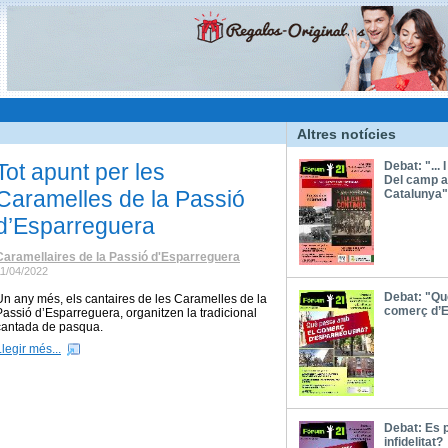
Altres notícies
Tot apunt per les
Debat: "... I
Del camp a
Caramelles de la Passió
Catalunya"
d’Esparreguera
Caramellaires de la Passió d'Esparreguera
11/04/2022
Debat: "Qu
Un any més, els cantaires de les Caramelles de la
comerç d’
Passió d’Esparreguera, organitzen la tradicional
cantada de pasqua.
Llegir més...
Debat: Es 
infidelitat?