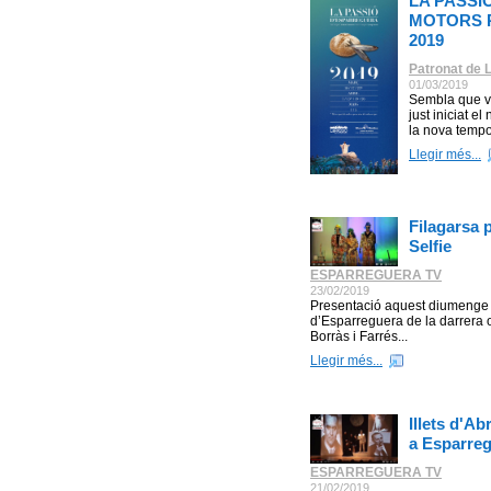
LA PASSI
MOTORS P
2019
Patronat de 
01/03/2019
Sembla que va
just iniciat e
la nova temp
Llegir més...
Filagarsa 
Selfie
ESPARREGUERA TV
23/02/2019
Presentació aquest diumenge 1
d’Esparreguera de la darrera 
Borràs i Farrés...
Llegir més...
Illets d'A
a Esparre
ESPARREGUERA TV
21/02/2019