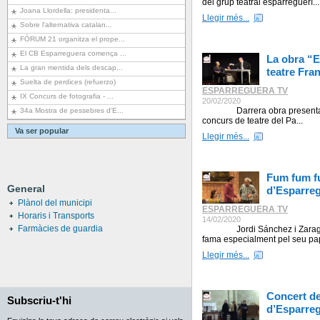
del grup teatral esparreguerí...
Joana Llordella: presidenta...
Llegir més...
Sobre l'alternativa catalan...
FÒRUM 21 organitza el prope...
El CB Esparreguera comença ...
La obra “E
La gran mentida dels descap...
teatre Fra
Suelta de perdices (refuerzo)
ESPARREGUERA TV
IX Concurs de fotografia - ...
20/02/2020
Darrera obra presentada a
34a Mostra de pessebres d'E...
concurs de teatre del Pa...
Va ser popular
Llegir més...
Fum fum fu
General
d’Esparre
Plànol del municipi
ESPARREGUERA TV
Horaris i Transports
14/02/2020
Farmàcies de guardia
Jordi Sánchez i Zaragoza 
fama especialment pel seu pap
Llegir més...
Concert de
Subscriu-t'hi
d’Esparre