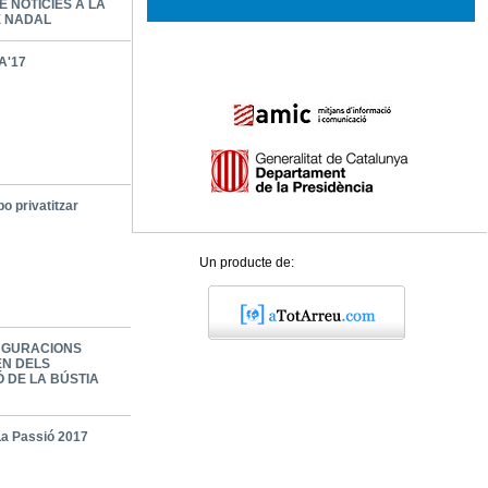
E NOTÍCIES A LA
E NADAL
A'17
o privatitzar
Un producte de:
UGURACIONS
N DELS
Ó DE LA BÚSTIA
La Passió 2017