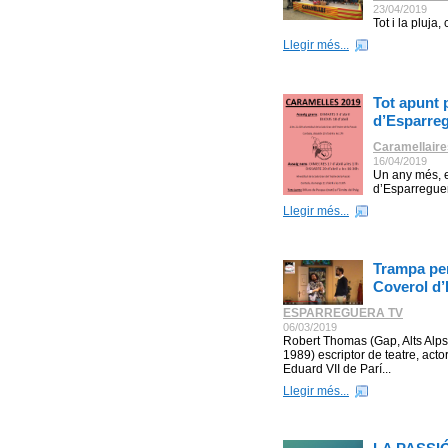
23/04/2019
Tot i la pluja
Llegir més...
Tot apunt 
d’Esparre
Caramellaire
16/04/2019
Un any més, e
d’Esparreguer
Llegir més...
Trampa per
Coverol d
ESPARREGUERA TV
06/03/2019
Robert Thomas (Gap, Alts Alps
1989) escriptor de teatre, actor
Eduard VII de Parí...
Llegir més...