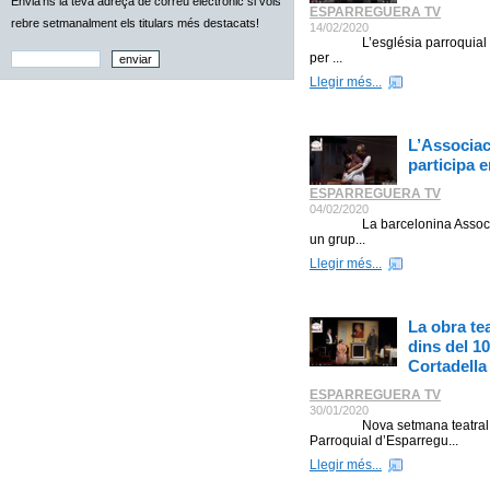
Envia'ns la teva adreça de correu electrònic si vols
ESPARREGUERA TV
rebre setmanalment els titulars més destacats!
14/02/2020
L’església parroquial de san
per ...
Llegir més...
L’Associac
participa 
ESPARREGUERA TV
04/02/2020
La barcelonina Associació 
un grup...
Llegir més...
La obra tea
dins del 1
Cortadella
ESPARREGUERA TV
30/01/2020
Nova setmana teatral graci
Parroquial d’Esparregu...
Llegir més...