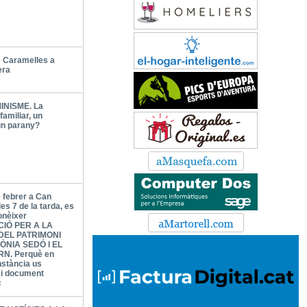
 Caramelles a
era
INISME. La
familiar, un
un parany?
e febrer a Can
les 7 de la tarda, es
onèixer
CIÓ PER A LA
DEL PATRIMONI
ÒNIA SEDÓ I EL
N. Perquè en
nstància us
l i document
c