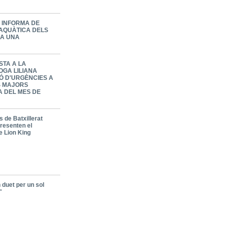
A INFORMA DE
 AQUÀTICA DELS
 A UNA
STA A LA
OGA LILIANA
Ó D'URGÈNCIES A
ES MAJORS
A DEL MES DE
 de Batxillerat
presenten el
e Lion King
 duet per un sol
"