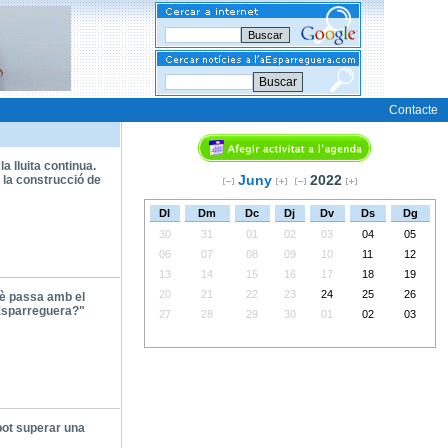
Buscar
Contacte
 la lluita continua.
Juny
2022
 la construcció de
Dl
Dm
Dc
Dj
Dv
Ds
Dg
30
31
01
02
03
04
05
06
07
08
09
10
11
12
13
14
15
16
17
18
19
20
21
22
23
24
25
26
è passa amb el
Esparreguera?"
27
28
29
30
01
02
03
pot superar una