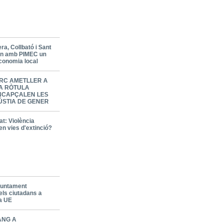
a, Collbató i Sant
en amb PIMEC un
economia local
RC AMETLLER A
LA RÒTULA
NCAPÇALEN LES
ÚSTIA DE GENER
t: Violència
en vies d'extinció?
Ajuntament
els ciutadans a
la UE
ANG A