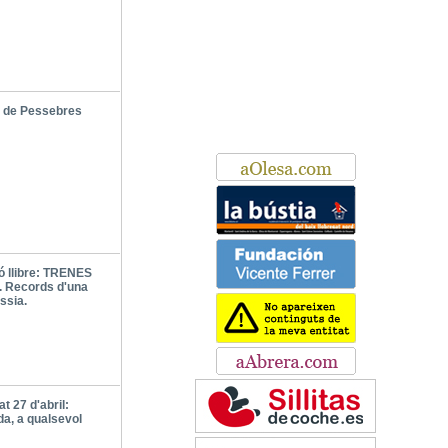
 de Pessebres
ó llibre: TRENES
 Records d'una
ssia.
t 27 d'abril:
da, a qualsevol