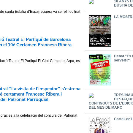
10 ANYS D
BÚSTIA D
ta Eulàlia d’Esparreguera va ser el lloc triat
LA MOSTR
ió Teatral El Partiquí de Barcelona
en el 10è Certamen Francesc Ribera
Debat "És b
serveis?"
Teatral El Partiquí El Clot-Camp del’Arpa, es
tral “La visita de l’inspector” s’estrena
0è certament Francesc Ribera i
TRES INA
 del Patronat Parroquial
DESTAQUE
CONTINGUTS DE L'EDICI
DEL MES DE MARÇ
es a la celebració del concurs del Patronat
Cartell de 