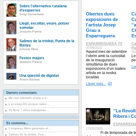
Sobre l'alternativa catalana
d'esquerres
Obertes dues
C
Sergi Santamaria
exposicions de
C
Llegir, escoltar, veure, potser
l'artista Josep
“a
somniar
Grau a
C
Joaquim Parera
Esparreguera
E
Salines de la trinitat, Punta de la
ESPARREGUERA TV
Ca
Banya
07/09/2021
Pa
Antonio Mora
Aquest mes de setembre
30
l’obrim amb la curiositat
Le
Festes majors
de la inauguració
pe
Joaquim Parera
simultània de dues
Ll
exposicions d’un mateix
artista en la nostra
Una qüestió de dignitat
localitat.
Antoni Bassas
Llegir més...
Darrers comentaris
Me han ofertado entrar a tr...
y tu estas Ahi porque vales...
“La Revolt
Yo llevo 7 años trabajando ...
Ribera i C
Es comenta...
ESPARREGU
L'empresa Mem garanteix el ...
27/02/2020
Fi de temporada de teatre 
Salines de la trinitat, Pun...