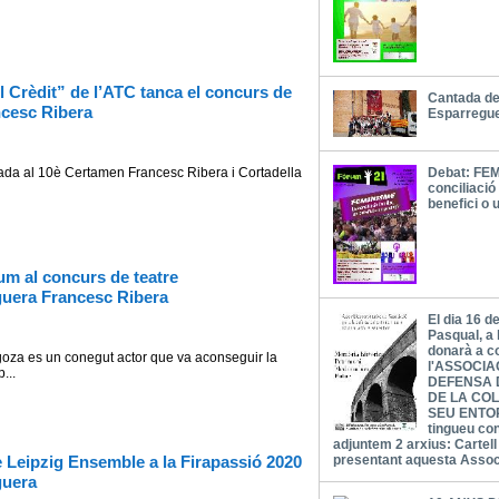
l Crèdit” de l’ATC tanca el concurs de
Cantada de
ncesc Ribera
Esparregu
l 10è Certamen Francesc Ribera i Cortadella
Debat: FEM
conciliació 
benefici o 
m al concurs de teatre
guera Francesc Ribera
El dia 16 d
Pasqual, a 
donarà a c
es un conegut actor que va aconseguir la
l'ASSOCIA
...
DEFENSA 
DE LA COL
SEU ENTOR
tingueu co
adjuntem 2 arxius: Cartel
 Leipzig Ensemble a la Firapassió 2020
presentant aquesta Asso
guera