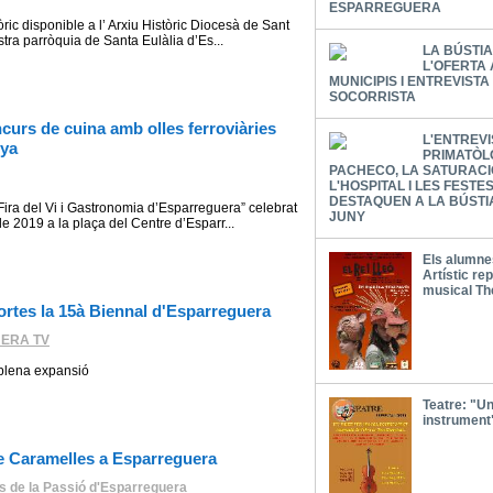
ESPARREGUERA
òric disponible a l’ Arxiu Històric Diocesà de Sant
stra parròquia de Santa Eulàlia d’Es...
LA BÚSTI
L'OFERTA
MUNICIPIS I ENTREVISTA
SOCORRISTA
curs de cuina amb olles ferroviàries
L'ENTREVI
nya
PRIMATÒL
PACHECO, LA SATURACI
L'HOSPITAL I LES FEST
DESTAQUEN A LA BÚSTI
“Fira del Vi i Gastronomia d’Esparreguera” celebrat
JUNY
e 2019 a la plaça del Centre d’Esparr...
Els alumnes
Artístic re
musical Th
ortes la 15à Biennal d'Esparreguera
ERA TV
 plena expansió
Teatre: "Un
instrument
e Caramelles a Esparreguera
s de la Passió d'Esparreguera