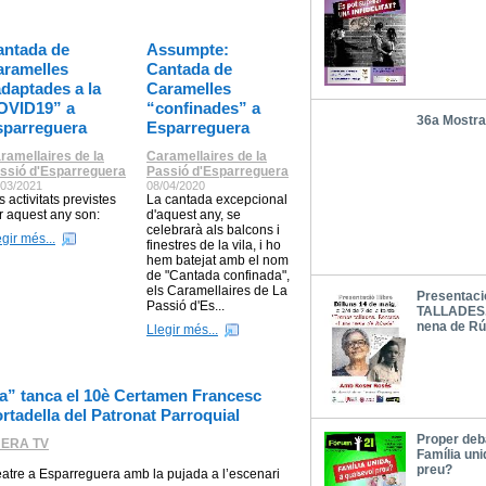
antada de
Assumpte:
aramelles
Cantada de
daptades a la
Caramelles
OVID19” a
“confinades” a
36a Mostra
sparreguera
Esparreguera
ramellaires de la
Caramellaires de la
ssió d'Esparreguera
Passió d'Esparreguera
/03/2021
08/04/2020
s activitats previstes
La cantada excepcional
r aquest any son:
d'aquest any, se
celebrarà als balcons i
egir més...
finestres de la vila, i ho
hem batejat amb el nom
de "Cantada confinada",
els Caramellaires de La
Presentaci
Passió d'Es...
TALLADES.
nena de Rú
Llegir més...
a” tanca el 10è Certamen Francesc
ortadella del Patronat Parroquial
Proper deba
ERA TV
Família uni
preu?
a Esparreguera amb la pujada a l’escenari