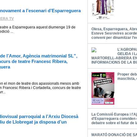
novament a l’escenari d’Esparreguera
ERA TV
 a Esparreguera aquest diumenge 19 de
Olesa, Esparreguera, Abrer
dició ...
Esteve Sesrovires acord
conveni per dinamitzar l’
L'AGROPA
GELIDA I 
de l’Amor, Agència matrimonial SL”,
MARTORELL-ABRERA E
ncurs de teatre Francesc Ribera,
INFORMACIONS DE LA B
guera
Proper deba
masclista, 
s en el mon de teatre dos apassionats mesos amb
n Francesc Ribera i Cortadella, concurs de teatre
r...
La Comissió Europea i l'
diovisual parroquial a l’Arxiu Diocesà
d'Esparreguera conviden 
liu de Llobregat ja disposa d’un
debatre sobre el futur de 
MARATÓ DONACIÓ DE S