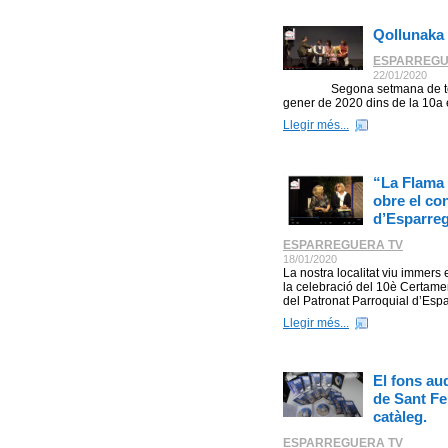
Qollunaka 
ESPARREGU
22/01/2020
Segona setmana de teatre
gener de 2020 dins de la 10a e
Llegir més...
“La Flama 
obre el co
d’Esparre
ESPARREGUERA TV
18/01/2020
La nostra localitat viu immer
la celebració del 10è Certame
del Patronat Parroquial d’Espar
Llegir més...
El fons au
de Sant Fe
catàleg.
ESPARREGUERA TV