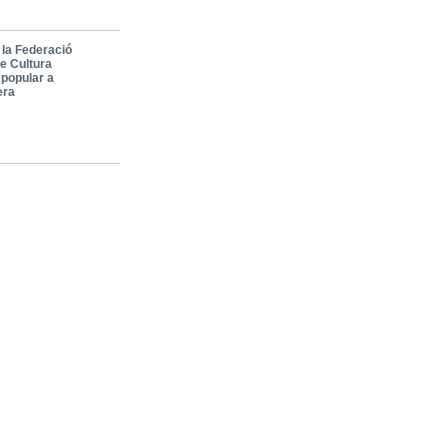
 la Federació
de Cultura
 popular a
era