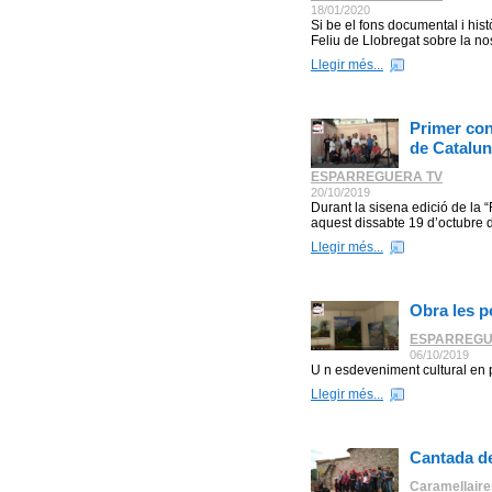
18/01/2020
Si be el fons documental i hist
Feliu de Llobregat sobre la no
Llegir més...
Primer con
de Catalu
ESPARREGUERA TV
20/10/2019
Durant la sisena edició de la 
aquest dissabte 19 d’octubre d
Llegir més...
Obra les p
ESPARREGU
06/10/2019
U n esdeveniment cultural en
Llegir més...
Cantada d
Caramellaire