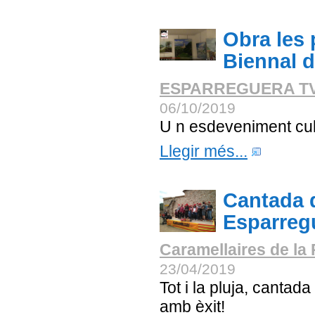
Obra les 
Biennal 
ESPARREGUERA T
06/10/2019
U n esdeveniment cul
Llegir més...
Cantada 
Esparreg
Caramellaires de la
23/04/2019
Tot i la pluja, cantad
amb èxit!