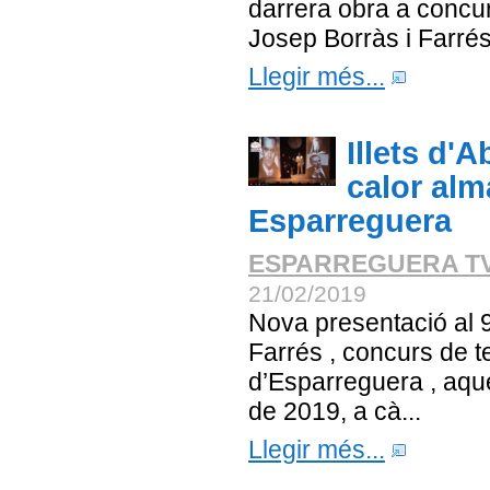
darrera obra a concu
Josep Borràs i Farrés.
Llegir més...
Illets d'
calor alm
Esparreguera
ESPARREGUERA T
21/02/2019
Nova presentació al 
Farrés , concurs de t
d’Esparreguera , aqu
de 2019, a cà...
Llegir més...