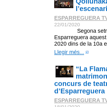
Qollunak
l’escenar
ESPARREGUERA T
22/01/2020
Segona setmana
Esparreguera aquest
2020 dins de la 10a ed
Llegir més...
“La Flam
matrimoni
concurs de teat
d’Esparreguera
ESPARREGUERA T
18/01/2020