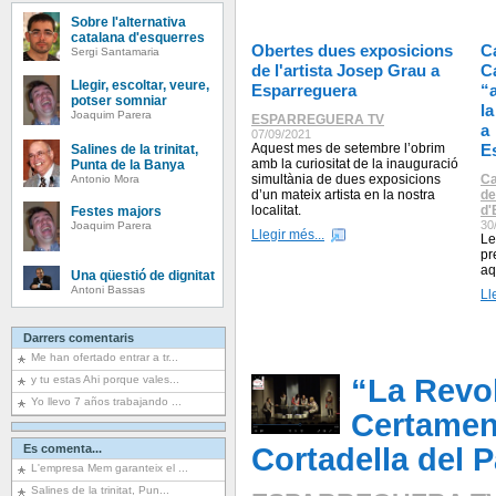
Sobre l'alternativa
catalana d'esquerres
Obertes dues exposicions
C
Sergi Santamaria
de l'artista Josep Grau a
C
Llegir, escoltar, veure,
Esparreguera
“
potser somniar
l
Joaquim Parera
ESPARREGUERA TV
a
07/09/2021
Aquest mes de setembre l’obrim
E
Salines de la trinitat,
amb la curiositat de la inauguració
Punta de la Banya
simultània de dues exposicions
Ca
Antonio Mora
d’un mateix artista en la nostra
de
localitat.
d'
Festes majors
30
Joaquim Parera
Llegir més...
Le
pr
aq
Una qüestió de dignitat
Antoni Bassas
Ll
Darrers comentaris
Me han ofertado entrar a tr...
y tu estas Ahi porque vales...
“La Revol
Yo llevo 7 años trabajando ...
Certamen
Es comenta...
Cortadella del P
L'empresa Mem garanteix el ...
Salines de la trinitat, Pun...