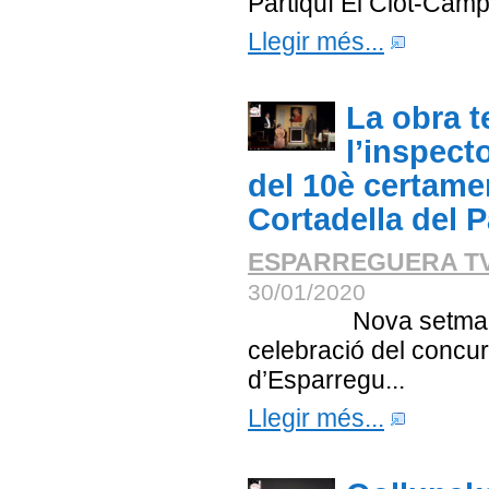
Partiquí El Clot-Camp
Llegir més...
La obra t
l’inspect
del 10è certame
Cortadella del P
ESPARREGUERA T
30/01/2020
Nova setmana tea
celebració del concur
d’Esparregu...
Llegir més...