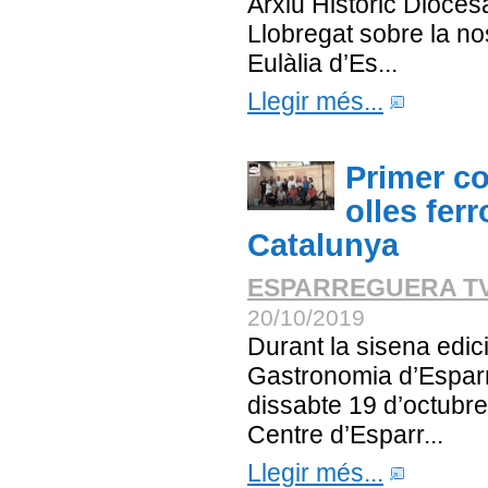
Arxiu Històric Dioces
Llobregat sobre la no
Eulàlia d’Es...
Llegir més...
Primer c
olles ferr
Catalunya
ESPARREGUERA T
20/10/2019
Durant la sisena edició
Gastronomia d’Esparr
dissabte 19 d’octubre
Centre d’Esparr...
Llegir més...