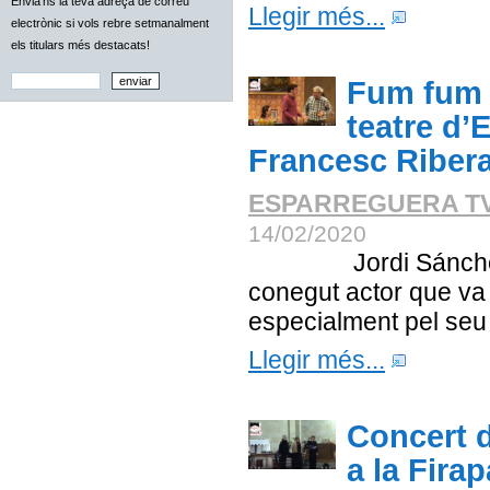
Envia'ns la teva adreça de correu
Llegir més...
electrònic si vols rebre setmanalment
els titulars més destacats!
Fum fum 
teatre d’
Francesc Riber
ESPARREGUERA T
14/02/2020
Jordi Sánchez i
conegut actor que va
especialment pel seu 
Llegir més...
Concert 
a la Fira