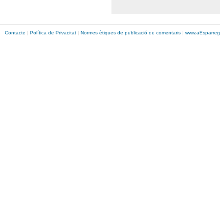
Contacte
|
Política de Privacitat
|
Normes ètiques de publicació de comentaris
|
www.
aEsparreg