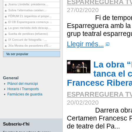
ESPARREGUERA T
Joana Llordella: presidenta...
27/02/2020
Sobre l'alternativa catalan...
Fi de temporada
FÒRUM 21 organitza el prope...
El CB Esparreguera comença ...
Esparreguera amb la 
La gran mentida dels descap...
grup teatral esparregu
Suelta de perdices (refuerzo)
IX Concurs de fotografia - ...
Llegir més...
34a Mostra de pessebres d'E...
Va ser popular
La obra “
tanca el 
General
Francesc Riber
Plànol del municipi
Horaris i Transports
ESPARREGUERA T
Farmàcies de guardia
20/02/2020
Darrera obra pr
Certamen Francesc Ri
Subscriu-t'hi
de teatre del Pa...