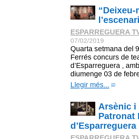
“Deixeu-
l’escenar
ESPARREGUERA T
07/02/2019
Quarta setmana del 9
Ferrés concurs de tea
d’Esparreguera , amb
diumenge 03 de febrer
Llegir més...
Arsènic i
Patronat 
d’Esparreguera
ESPARREGUERA T