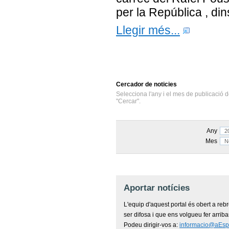
per la República , dins
Llegir més...
Cercador
de noticies
Selecciona l'any i el mes de publicació d
"Cercar".
Any
Mes
Aportar notícies
L'equip d'aquest portal és obert a reb
ser difosa i que ens volgueu fer arriba
Podeu dirigir-vos a:
informacio@aEsp