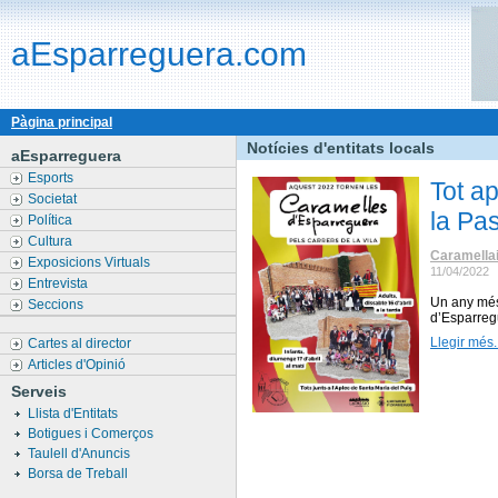
aEsparreguera.com
Pàgina principal
Notícies d'entitats locals
aEsparreguera
Esports
Tot a
Societat
la Pa
Política
Cultura
Caramellai
Exposicions Virtuals
11/04/2022
Entrevista
Un any més
Seccions
d’Esparreg
Llegir més..
Cartes al director
Articles d'Opinió
Serveis
Llista d'Entitats
Botigues i Comerços
Taulell d'Anuncis
Borsa de Treball