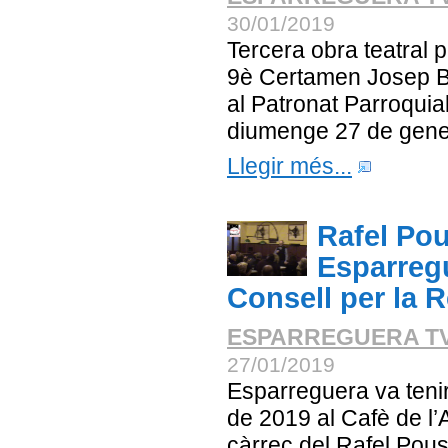
30/01/2019
Tercera obra teatral 
9è Certamen Josep Bor
al Patronat Parroqui
diumenge 27 de gene
Llegir més...
Rafel Pou
Esparregu
Consell per la R
ESPARREGUERA T
27/01/2019
Esparreguera va teni
de 2019 al Cafè de l’
càrrec del Rafel Pous