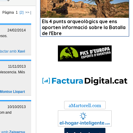
Pàgina 1
[2]
>>
|
24/02/2014
esos.
tactar amb
Xavi
11/11/2013
dolescencia. Més
Montse Llopart
10/10/2013
oom and
r amb
Zajswzsu