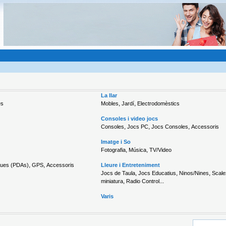
La llar
,
,
es
Mobles
Jardí
Electrodomèstics
Consoles i video jocs
,
,
,
Consoles
Jocs PC
Jocs Consoles
Accessoris
Imatge i So
,
,
Fotografia
Música
TV/Video
,
,
ques (PDAs)
GPS
Accessoris
Lleure i Entreteniment
,
,
,
Jocs de Taula
Jocs Educatius
Ninos/Nines
Scale
,
...
miniatura
Radio Control
Varis