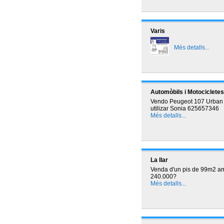
Varis
Més detalls...
Automòbils i Motocicletes
Vendo Peugeot 107 Urban 1
utilizar Sonia 625657346
Més detalls...
La llar
Venda d'un pis de 99m2 amb 
240.000?
Més detalls...