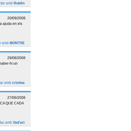
ctar amb
Rubén
20/09/2008
ta ajuda en els
ar amb
MONTSE
29/08/2008
haber-hi un
tar amb
cristina
27/06/2008
ICA QUE CADA
ctar amb
Vad'art