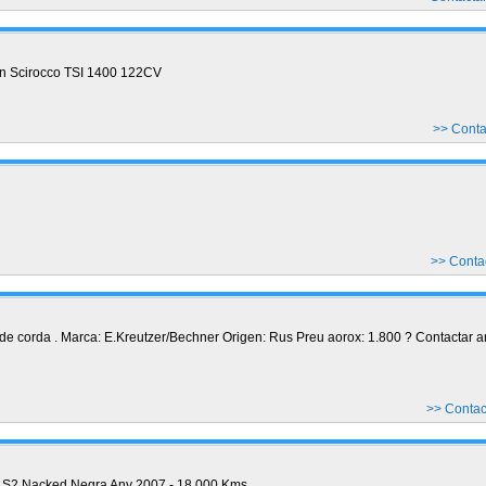
n Scirocco TSI 1400 122CV
>> Cont
>> Conta
de corda . Marca: E.Kreutzer/Bechner Origen: Rus Preu aorox: 1.800 ? Contactar 
>> Conta
S2 Nacked Negra Any 2007 - 18.000 Kms