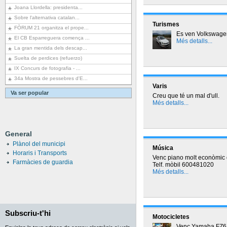
Joana Llordella: presidenta...
Sobre l'alternativa catalan...
Turismes
FÒRUM 21 organitza el prope...
Es ven Volkswage
El CB Esparreguera comença ...
Més detalls...
La gran mentida dels descap...
Suelta de perdices (refuerzo)
IX Concurs de fotografia - ...
34a Mostra de pessebres d'E...
Varis
Va ser popular
Creu que té un mal d'ull.
Més detalls...
General
Plànol del municipi
Música
Horaris i Transports
Venc piano molt econòmic 
Farmàcies de guardia
Telf. mòbil 600481020
Més detalls...
Subscriu-t'hi
Motocicletes
Venc Yamaha FZ6 