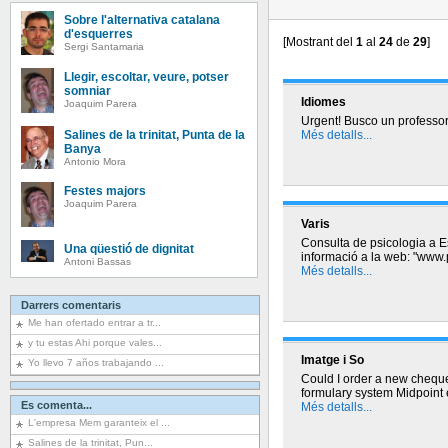
Sobre l'alternativa catalana
d'esquerres
[Mostrant del
1
al
24
de
29
]
Sergi Santamaria
Llegir, escoltar, veure, potser
somniar
Idiomes
Joaquim Parera
Urgent! Busco un professor
Salines de la trinitat, Punta de la
Més detalls...
Banya
Antonio Mora
Festes majors
Joaquim Parera
Varis
Consulta de psicologia a E
Una qüestió de dignitat
informació a la web: "www
Antoni Bassas
Més detalls...
Darrers comentaris
Me han ofertado entrar a tr...
y tu estas Ahi porque vales...
Imatge i So
Yo llevo 7 años trabajando ...
Could I order a new chequ
formulary system Midpoint 
Es comenta...
Més detalls...
L'empresa Mem garanteix el ...
Salines de la trinitat, Pun...