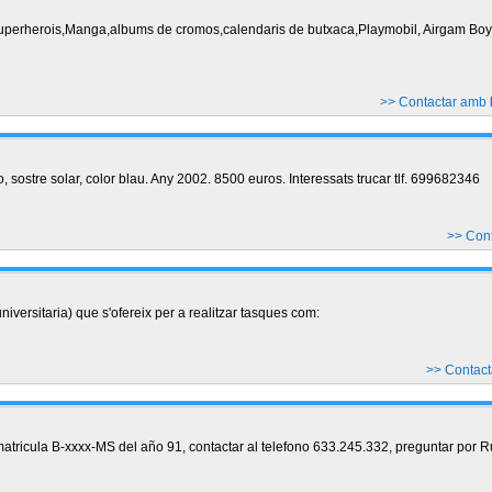
uperherois,Manga,albums de cromos,calendaris de butxaca,Playmobil, Airgam Boys
>> Contactar amb
, sostre solar, color blau. Any 2002. 8500 euros. Interessats trucar tlf. 699682346
>> Con
iversitaria) que s'ofereix per a realitzar tasques com:
>> Contac
ricula B-xxxx-MS del año 91, contactar al telefono 633.245.332, preguntar por 