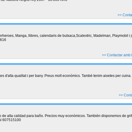
>> Cont
rheroes, Manga, llibres, calendaris de butxaca,Scalextric, Madelman, Playmobil i 
0616
>> Contactar amb
s d'alta qualitat i per bany. Preus molt econòmics. També tenim aixetes per cuina.
>> Cont
de alta calidad para baño. Precios muy económicos. También disponemos de grif
al 607515100