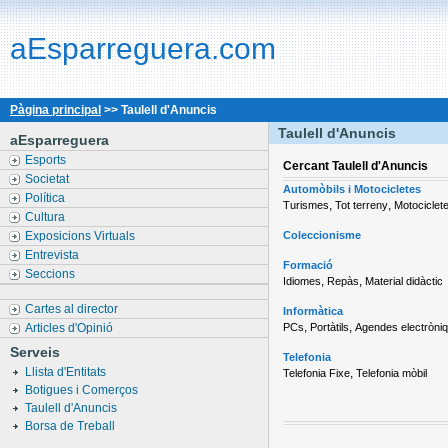
aEsparreguera.com
Pàgina principal
>> Taulell d'Anuncis
Taulell d'Anuncis
aEsparreguera
Esports
Cercant
Taulell d'Anuncis
Societat
Automòbils i Motocicletes
Política
,
,
Turismes
Tot terreny
Motociclet
Cultura
Exposicions Virtuals
Coleccionisme
Entrevista
Formació
Seccions
,
,
Idiomes
Repàs
Material didàctic
Cartes al director
Informàtica
,
,
Articles d'Opinió
PCs
Portàtils
Agendes electròni
Serveis
Telefonia
Llista d'Entitats
,
Telefonia Fixe
Telefonia mòbil
Botigues i Comerços
Taulell d'Anuncis
Borsa de Treball