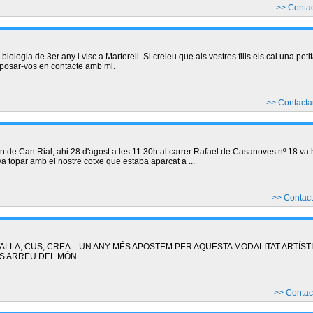
>> Conta
iologia de 3er any i visc a Martorell. Si creieu que als vostres fills els cal una peti
 posar-vos en contacte amb mi.
>> Contact
n de Can Rial, ahi 28 d'agost a les 11:30h al carrer Rafael de Casanoves nº 18 va 
va topar amb el nostre cotxe que estaba aparcat a ...
>> Contac
LLA, CUS, CREA... UN ANY MÉS APOSTEM PER AQUESTA MODALITAT ARTÍST
S ARREU DEL MÓN.
>> Conta