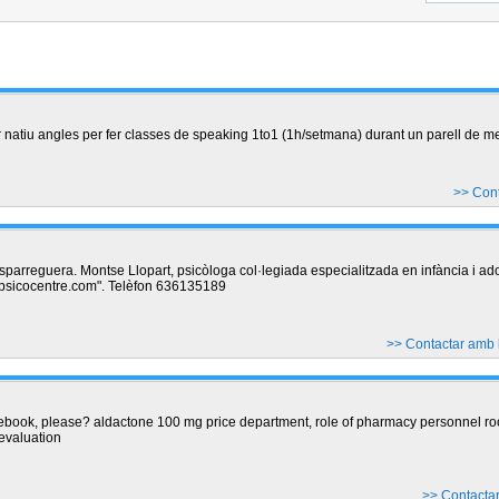
 natiu angles per fer classes de speaking 1to1 (1h/setmana) durant un parell de m
>> Con
sparreguera. Montse Llopart, psicòloga col·legiada especialitzada en infància i a
.psicocentre.com". Telèfon 636135189
>> Contactar amb
ebook, please? aldactone 100 mg price department, role of pharmacy personnel r
evaluation
>> Contacta