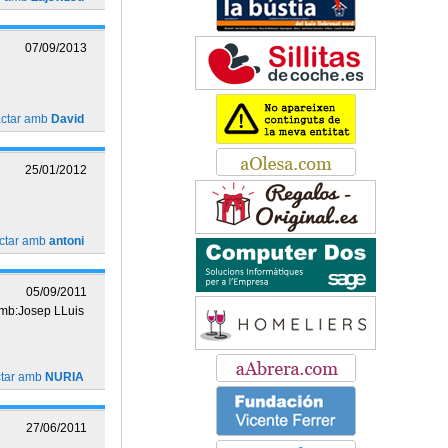
07/09/2013
actar amb
David
25/01/2012
ctar amb
antoni
05/09/2011
amb:Josep LLuis
ctar amb
NURIA
27/06/2011