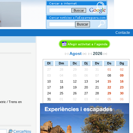
Buscar
Contacte
Agost
2026
Dl
Dm
Dc
Dj
Dv
Ds
Dg
27
28
29
30
31
01
02
03
04
05
06
07
08
09
10
11
12
13
14
15
16
17
18
19
20
21
22
23
24
25
26
27
28
29
30
31
01
02
03
04
05
06
xtric / Trens en
Cercar
Nou