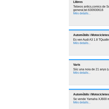
Llibres
Tebeos antics,comics de S
general,tel.630930616
Més detalls...
Automòbils i Motocicletes
Es ven Audi A3 1.8 TQuattro
Més detalls...
Varis
Sóc una noia de 21 anys (un
Més detalls...
Automòbils i Motocicletes
Se vende Yamaha XJ600 mat
Més detalls...