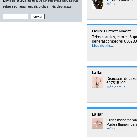
Envia'ns la teva adreça de correu electrònic si vols
Més detalls...
rebre setmanalment els titulars més destacats!
Lleure i Entreteniment
Tebeos antics, còmics Supe
general compro tel.63093
Més detalls...
La llar
Disposem de aixete
607515100
Més detalls...
La llar
Grifos monomando 
Pudes llamarnos 
Més detalls...