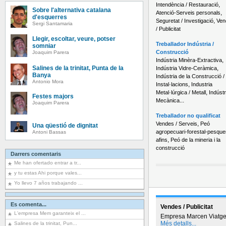
,
Intendència / Restauració
Sobre l'alternativa catalana
,
Atenció-Serveis personals
d'esquerres
,
Seguretat / Investigació
Ven
Sergi Santamaria
/ Publicitat
Llegir, escoltar, veure, potser
Treballador Indústria /
somniar
Construcció
Joaquim Parera
,
Indústria Minèra-Extractiva
Salines de la trinitat, Punta de la
,
Indústria Vidre-Ceràmica
Banya
Indústria de la Construcció /
Antonio Mora
,
Instal·lacions
Industria
,
Metal·lúrgica / Metall
Indústr
Festes majors
...
Mecànica
Joaquim Parera
Treballador no qualificat
,
Vendes / Serveis
Peó
Una qüestió de dignitat
agropecuari-forestal-pesquer
Antoni Bassas
,
afins
Peó de la mineria i la
construcció
Darrers comentaris
Me han ofertado entrar a tr...
y tu estas Ahi porque vales...
Yo llevo 7 años trabajando ...
Es comenta...
Vendes / Publicitat
L'empresa Mem garanteix el ...
Empresa Marcen Viatg
Més detalls...
Salines de la trinitat, Pun...