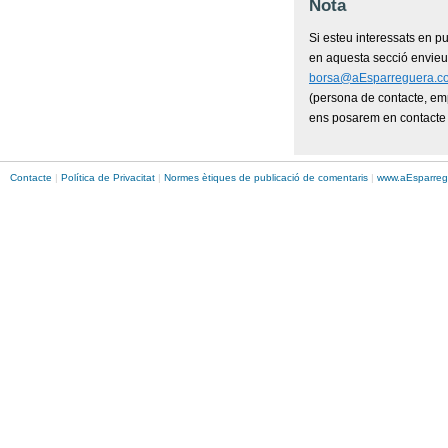
Nota
Si esteu interessats en pu
en aquesta secció envieu 
borsa@aEsparreguera.c
(persona de contacte, emp
ens posarem en contacte 
Contacte
|
Política de Privacitat
|
Normes ètiques de publicació de comentaris
|
www.
aEsparreg