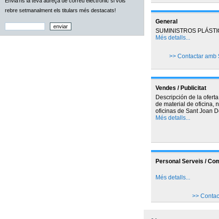
Envia'ns la teva adreça de correu electrònic si vols
rebre setmanalment els titulars més destacats!
General
SUMINISTROS PLÁSTI
Més detalls...
>> Contactar amb
Vendes / Publicitat
Descripción de la oferta
de material de oficina, 
oficinas de Sant Joan D
Més detalls...
Personal Serveis / Co
Més detalls...
>> Conta