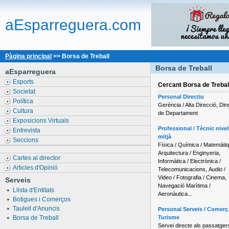
aEsparreguera.com
Pàgina principal
>> Borsa de Treball
Borsa de Treball
aEsparreguera
Esports
Cercant
Borsa de Trebal
Societat
Personal Directiu
Política
,
Gerència / Alta Direcció
Dir
Cultura
de Departament
Exposicions Virtuals
Professional / Tècnic nivel
Entrevista
mitjà
Seccions
Física / Química / Matemàti
,
Arquitectura / Enginyeria
Cartes al director
Informàtica / Electrònica /
Articles d'Opinió
,
Telecomunicacions
Audio /
,
Video / Fotografia / Cinema
Serveis
Navegació Marítima /
Llista d'Entitats
...
Aeronàutica
Botigues i Comerços
Taulell d'Anuncis
Personal Serveis / Comerç 
Borsa de Treball
Turisme
Servei directe als passatger