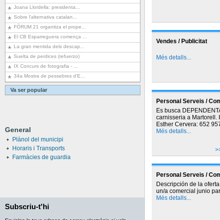
Joana Llordella: presidenta...
Sobre l'alternativa catalan...
FÒRUM 21 organitza el prope...
El CB Esparreguera comença ...
Vendes / Publicitat
La gran mentida dels descap...
Suelta de perdices (refuerzo)
Més detalls...
IX Concurs de fotografia - ...
34a Mostra de pessebres d'E...
Va ser popular
Personal Serveis / Co
Es busca DEPENDENTA
carnisseria a Martorell.
Esther Cervera: 652 95
General
Més detalls...
Plànol del municipi
Horaris i Transports
>
Farmàcies de guardia
Personal Serveis / Co
Descripción de la ofert
un/a comercial junio par
Més detalls...
Subscriu-t'hi