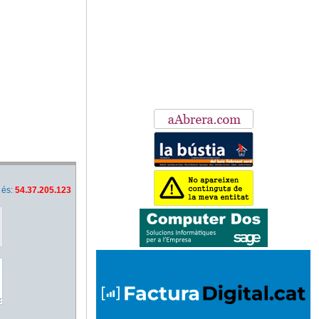
 és:
54.37.205.123