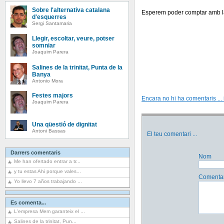
Sobre l'alternativa catalana
Esperem poder comptar amb la
d'esquerres
Sergi Santamaria
Llegir, escoltar, veure, potser
somniar
Joaquim Parera
Salines de la trinitat, Punta de la
Banya
Antonio Mora
Festes majors
Encara no hi ha comentaris ... i
Joaquim Parera
Una qüestió de dignitat
Antoni Bassas
El teu comentari
...
Darrers comentaris
Nom
Me han ofertado entrar a tr...
y tu estas Ahi porque vales...
Comentar
Yo llevo 7 años trabajando ...
Es comenta...
L'empresa Mem garanteix el ...
Salines de la trinitat, Pun...