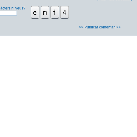
àcters hi veus?
>> Publicar comentari >>