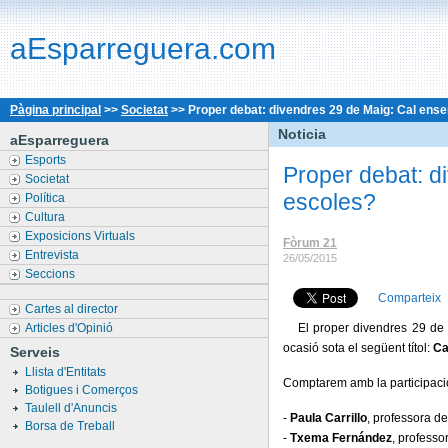
aEsparreguera.com
Pàgina principal
>>
Societat
>>
Proper debat: divendres 29 de Maig: Cal ensen
Noticia
aEsparreguera
Esports
Proper debat: d
Societat
escoles?
Política
Cultura
Exposicions Virtuals
Fòrum 21
Entrevista
26/05/2015
Seccions
Comparteix
Cartes al director
Articles d'Opinió
El proper divendres 29 de
ocasió sota el següent títol:
Ca
Serveis
Llista d'Entitats
Comptarem amb la participaci
Botigues i Comerços
Taulell d'Anuncis
-
Paula Carrillo
, professora de 
Borsa de Treball
-
Txema Fernández
, professor