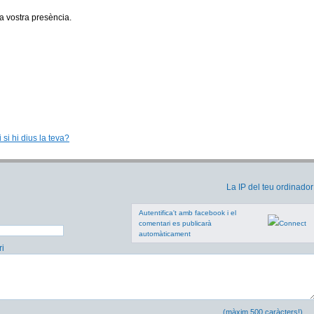
 vostra presència.
 si hi dius la teva?
La IP del teu ordinador
Autentifica't amb facebook i el
comentari es publicarà
automàticament
i
(màxim 500 caràcters!)