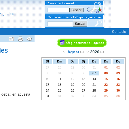
Buscar
Contacte
les
Agost
2026
Dl
Dm
Dc
Dj
Dv
Ds
Dg
27
28
29
30
31
01
02
03
04
05
06
07
08
09
10
11
12
13
14
15
16
17
18
19
20
21
22
23
24
25
26
27
28
29
30
 debat, en aquesta
31
01
02
03
04
05
06