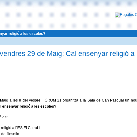
yar religió a les escoles?
ivendres 29 de Maig: Cal ensenyar religió a 
 Maig a les 8 del vespre, FÒRUM 21 organitza a la Sala de Can Pasqual un nou
l ensenyar religió a les escoles?
ó de:
religió a l'IES El Cairat i
 de filosofia