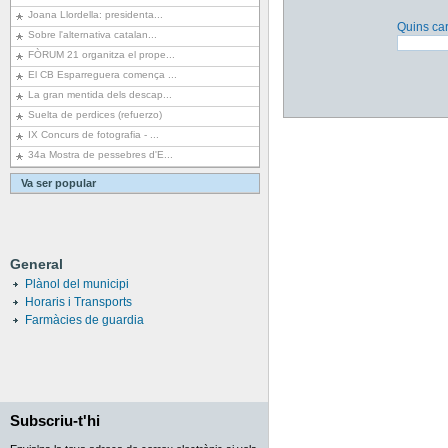
Joana Llordella: presidenta...
Quins car
Sobre l'alternativa catalan...
FÒRUM 21 organitza el prope...
El CB Esparreguera comença ...
La gran mentida dels descap...
Suelta de perdices (refuerzo)
IX Concurs de fotografia - ...
34a Mostra de pessebres d'E...
Va ser popular
General
Plànol del municipi
Horaris i Transports
Farmàcies de guardia
Subscriu-t'hi