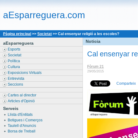
aEsparreguera.com
Pàgina principal
>>
Societat
>>
Cal ensenyar religió a les escoles?
Noticia
aEsparreguera
Esports
Cal ensenyar rel
Societat
Política
Fòrum 21
Cultura
29/05/2015
Exposicions Virtuals
Entrevista
Comparteix
Seccions
Cartes al director
Articles d'Opinió
Serveis
Llista d'Entitats
Botigues i Comerços
Taulell d'Anuncis
Borsa de Treball