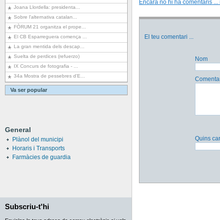
Encara no hi ha comentaris ... i
Joana Llordella: presidenta...
Sobre l'alternativa catalan...
FÒRUM 21 organitza el prope...
El teu comentari
...
El CB Esparreguera comença ...
La gran mentida dels descap...
Suelta de perdices (refuerzo)
Nom
IX Concurs de fotografia - ...
34a Mostra de pessebres d'E...
Comentar
Va ser popular
General
Quins car
Plànol del municipi
Horaris i Transports
Farmàcies de guardia
Subscriu-t'hi