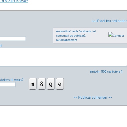
 si hi dius la teva?
La IP del teu ordinador
Autentifica't amb facebook i el
comentari es publicarà
automàticament
i
(màxim 500 caràcters!)
àcters hi veus?
>> Publicar comentari >>