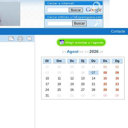
Buscar
Contacte
Agost
2026
Dl
Dm
Dc
Dj
Dv
Ds
Dg
27
28
29
30
31
01
02
03
04
05
06
07
08
09
10
11
12
13
14
15
16
17
18
19
20
21
22
23
24
25
26
27
28
29
30
31
01
02
03
04
05
06