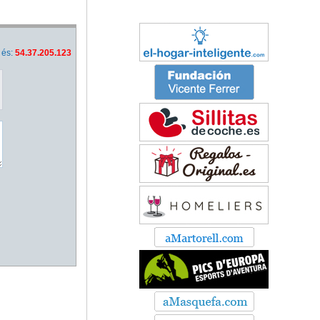
 és:
54.37.205.123