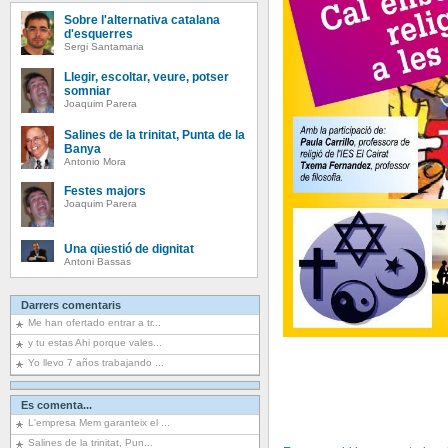
Sobre l'alternativa catalana
d'esquerres
Sergi Santamaria
Llegir, escoltar, veure, potser
somniar
Joaquim Parera
Salines de la trinitat, Punta de la
Banya
Antonio Mora
Festes majors
Joaquim Parera
Una qüestió de dignitat
Antoni Bassas
Darrers comentaris
Me han ofertado entrar a tr...
y tu estas Ahi porque vales...
Yo llevo 7 años trabajando ...
Es comenta...
L'empresa Mem garanteix el ...
Salines de la trinitat, Pun...