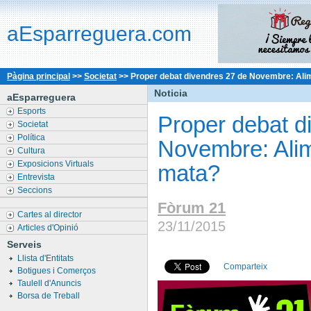
aEsparreguera.com
Pàgina principal
>>
Societat
>>
Proper debat divendres 27 de Novembre: Ali
Noticia
aEsparreguera
Esports
Proper debat d
Societat
Política
Novembre: Alim
Cultura
Exposicions Virtuals
mata?
Entrevista
Seccions
Fòrum 21
Cartes al director
23/11/2015
Articles d'Opinió
Serveis
Llista d'Entitats
Comparteix
Botigues i Comerços
Taulell d'Anuncis
Borsa de Treball