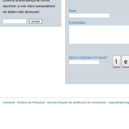
Envia'ns la teva adreça de correu
electrònic si vols rebre setmanalment
Nom
els titulars més destacats!
Comentari
Quins caràcters hi veus?
Contacte
|
Política de Privacitat
|
Normes ètiques de publicació de comentaris
|
www.
aEsparreg