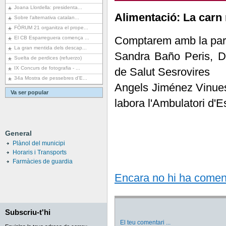
Joana Llordella: presidenta...
Alimentació: La carn
Sobre l'alternativa catalan...
FÒRUM 21 organitza el prope...
Comptarem amb la part
El CB Esparreguera comença ...
La gran mentida dels descap...
Sandra Baño Peris, Die
Suelta de perdices (refuerzo)
IX Concurs de fotografia - ...
de Salut Sesrovires
34a Mostra de pessebres d'E...
Angels Jiménez Vinues
Va ser popular
labora l'Ambulatori d'
General
Plànol del municipi
Horaris i Transports
Farmàcies de guardia
Encara no hi ha comentar
Subscriu-t'hi
El teu comentari
...