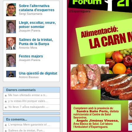
Sobre l'alternativa
catalana d'esquerres
Sergi Santamaria
Llegir, escoltar, veure,
potser somniar
Joaquim Parera
Salines de la trinitat,
Punta de la Banya
Antonio Mora
Festes majors
Joaquim Parera
Una qüestió de dignitat
Antoni Bassas
Darrers comentaris
Me han ofertado entrar a tr...
y tu estas Ahi porque vales...
Yo llevo 7 años trabajando ...
Es comenta...
L'empresa Mem garanteix el ...
Salines de la trinitat, Pun...