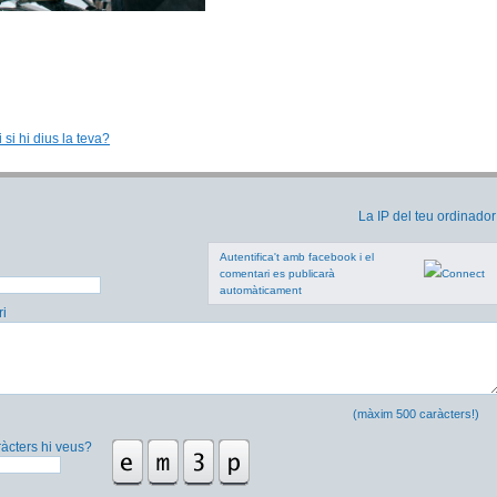
 si hi dius la teva?
La IP del teu ordinador
Autentifica't amb facebook i el
comentari es publicarà
automàticament
i
(màxim 500 caràcters!)
àcters hi veus?