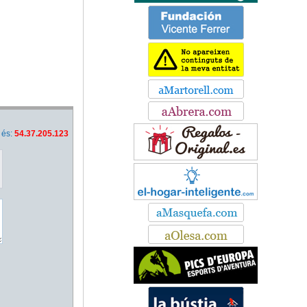
 és:
54.37.205.123