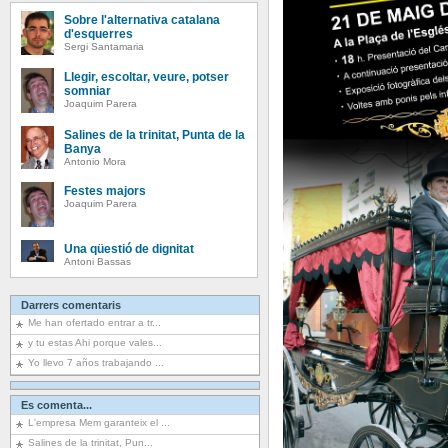
Sobre l'alternativa catalana
d'esquerres
Sergi Santamaria
Llegir, escoltar, veure, potser
somniar
Joaquim Parera
Salines de la trinitat, Punta de la
Banya
Antonio Mora
Festes majors
Joaquim Parera
Una qüestió de dignitat
Antoni Bassas
Darrers comentaris
Me han ofertado entrar a tr...
y tu estas Ahi porque vales...
Yo llevo 7 años trabajando ...
Es comenta...
L'empresa Mem garanteix el ...
Salines de la trinitat, Pun...