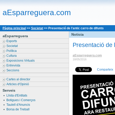
aEsparreguera.com
Pàgina principal
>>
Societat
>>
Presentació de l'antic carro de difunts
Noticia
aEsparreguera
Esports
Presentació de l
Societat
Política
aEsparreguera.com
Cultura
18/05/2016
Exposicions Virtuals
Entrevista
Comparteix
Seccions
Cartes al director
Articles d'Opinió
Serveis
Llista d'Entitats
Botigues i Comerços
Taulell d'Anuncis
Borsa de Treball