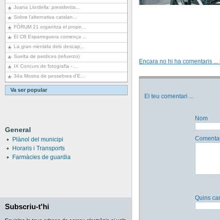
Joana Llordella: presidenta...
Sobre l'alternativa catalan...
FÒRUM 21 organitza el prope...
El CB Esparreguera comença ...
La gran mentida dels descap...
Suelta de perdices (refuerzo)
Encara no hi ha comentaris ... i
IX Concurs de fotografia - ...
34a Mostra de pessebres d'E...
Va ser popular
El teu comentari
...
Nom
General
Comentar
Plànol del municipi
Horaris i Transports
Farmàcies de guardia
Quins car
Subscriu-t'hi