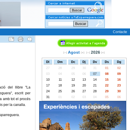
Buscar
Contacte
Agost
2026
Dl
Dm
Dc
Dj
Dv
Ds
Dg
27
28
29
30
31
01
02
03
04
05
06
07
08
09
10
11
12
13
14
15
16
17
18
19
20
21
22
23
ió del llibre "La
24
25
26
27
28
29
30
eguera", escrit per
31
01
02
03
04
05
06
ca amb tot el procés
s per la canalla.
Esparreguera.