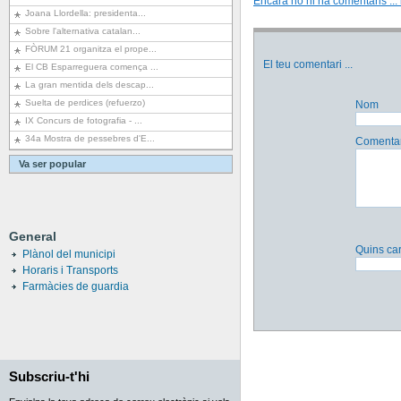
Encara no hi ha comentaris ... i
Joana Llordella: presidenta...
Sobre l'alternativa catalan...
FÒRUM 21 organitza el prope...
El teu comentari
...
El CB Esparreguera comença ...
La gran mentida dels descap...
Suelta de perdices (refuerzo)
Nom
IX Concurs de fotografia - ...
34a Mostra de pessebres d'E...
Comentar
Va ser popular
General
Quins car
Plànol del municipi
Horaris i Transports
Farmàcies de guardia
Subscriu-t'hi