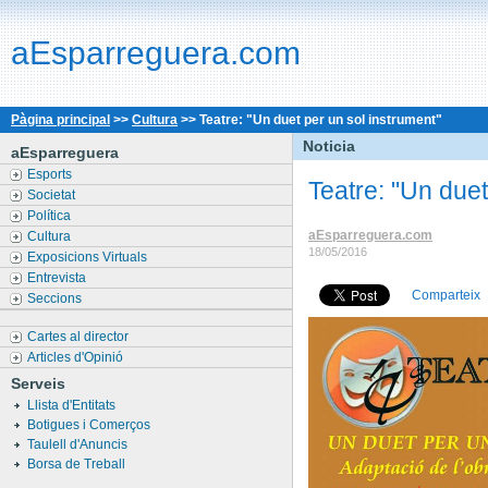
aEsparreguera.com
Pàgina principal
>>
Cultura
>>
Teatre: "Un duet per un sol instrument"
Noticia
aEsparreguera
Esports
Teatre: "Un duet
Societat
Política
aEsparreguera.com
Cultura
18/05/2016
Exposicions Virtuals
Entrevista
Comparteix
Seccions
Cartes al director
Articles d'Opinió
Serveis
Llista d'Entitats
Botigues i Comerços
Taulell d'Anuncis
Borsa de Treball