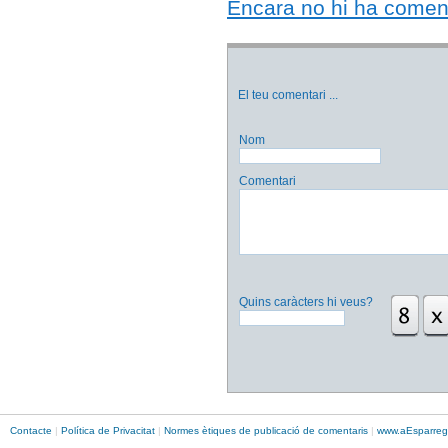
Encara no hi ha comentar
El teu comentari
...
Nom
Comentari
Quins caràcters hi veus?
Contacte
|
Política de Privacitat
|
Normes ètiques de publicació de comentaris
|
www.
aEsparreg