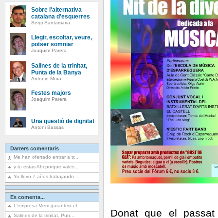
Sobre l'alternativa
catalana d'esquerres
Sergi Santamaria
Llegir, escoltar, veure,
potser somniar
Joaquim Parera
Salines de la trinitat,
Punta de la Banya
Antonio Mora
Festes majors
Joaquim Parera
Una qüestió de dignitat
Antoni Bassas
Darrers comentaris
Me han ofertado entrar a tr...
y tu estas Ahi porque vales...
Yo llevo 7 años trabajando ...
Es comenta...
L'empresa Mem garanteix el ...
Donat que el passat 
Salines de la trinitat, Pun...