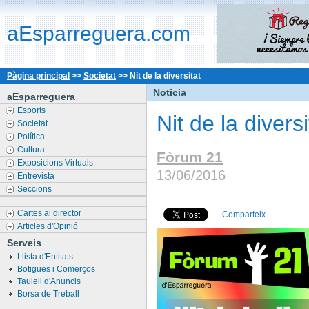
aEsparreguera.com
Pàgina principal
>>
Societat
>>
Nit de la diversitat
Noticia
aEsparreguera
Esports
Nit de la diversi
Societat
Política
Cultura
Fòrum 21
Exposicions Virtuals
13/06/2016
Entrevista
Seccions
Cartes al director
Comparteix
Articles d'Opinió
Serveis
Llista d'Entitats
Botigues i Comerços
Taulell d'Anuncis
Borsa de Treball