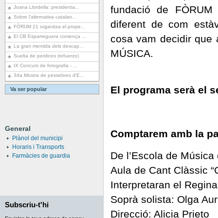
fundació de FÒRUM 2
Joana Llordella: presidenta...
Sobre l'alternativa catalan...
diferent de com està
FÒRUM 21 organitza el prope...
cosa vam decidir que 
El CB Esparreguera comença ...
La gran mentida dels descap...
MÚSICA.
Suelta de perdices (refuerzo)
IX Concurs de fotografia - ...
34a Mostra de pessebres d'E...
El programa serà el s
Va ser popular
General
Comptarem amb la par
Plànol del municipi
Horaris i Transports
De l’Escola de Música
Farmàcies de guardia
Aula de Cant Clàssic 
Interpretaran el Regin
Soprà solista: Olga Aur
Subscriu-t'hi
Direcció: Alicia Prieto