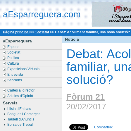
aEsparreguera.com
Pàgina principal
>>
Societat
>>
Debat: Acolliment familiar, una bona solució?
Noticia
aEsparreguera
Esports
Debat: Acol
Societat
Política
familiar, u
Cultura
Exposicions Virtuals
Entrevista
solució?
Seccions
Cartes al director
Fòrum 21
Articles d'Opinió
Serveis
20/02/2017
Llista d'Entitats
Botigues i Comerços
Taulell d'Anuncis
Borsa de Treball
Comparteix