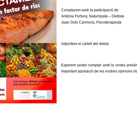
Comptarem amb la participació de:
Antònia Fortuny, Naturópata – Dietista
Juan Soto Carmona, Psicoterapeuta
Adjuntem el cartell del debat.
Esperem poder comptar amb la vostra presèn
important aportació de les vostres opinions i/