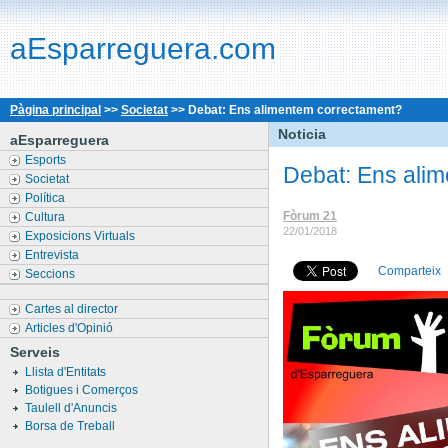
aEsparreguera.com
Pàgina principal
>>
Societat
>>
Debat: Ens alimentem correctament?
Noticia
aEsparreguera
Esports
Debat: Ens ali
Societat
Política
Fòrum 21
Cultura
22/01/2018
Exposicions Virtuals
Entrevista
Comparteix
Seccions
Cartes al director
Articles d'Opinió
Serveis
Llista d'Entitats
Botigues i Comerços
Taulell d'Anuncis
Borsa de Treball