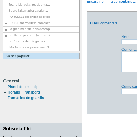
Encara no hi ha comentaris ... i
Joana Llordella: presidenta...
Sobre l'alternativa catalan...
FÒRUM 21 organitza el prope...
El CB Esparreguera comença ...
El teu comentari
...
La gran mentida dels descap...
Suelta de perdices (refuerzo)
Nom
IX Concurs de fotografia - ...
34a Mostra de pessebres d'E...
Comentar
Va ser popular
General
Quins car
Plànol del municipi
Horaris i Transports
Farmàcies de guardia
Subscriu-t'hi