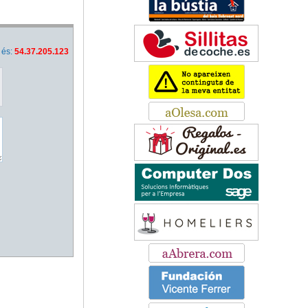
 és:
54.37.205.123