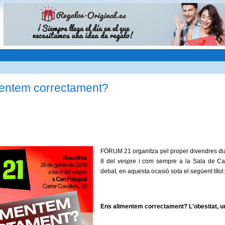
mentem correctament?
FÒRUM 21 organitza pel proper divendres dia
8 del vespre i com sempre a la Sala de C
debat, en aquesta ocasió sota el següent títol:
Ens alimentem correctament? L'obesitat, un