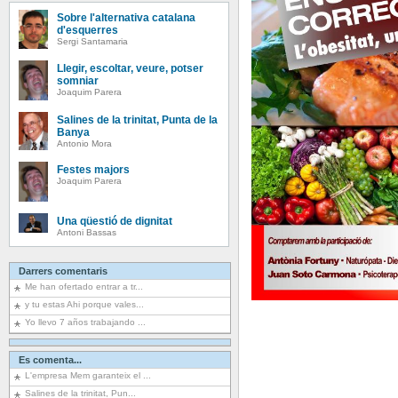
Sobre l'alternativa catalana
d'esquerres
Sergi Santamaria
Llegir, escoltar, veure, potser
somniar
Joaquim Parera
Salines de la trinitat, Punta de la
Banya
Antonio Mora
Festes majors
Joaquim Parera
Una qüestió de dignitat
Antoni Bassas
Darrers comentaris
Me han ofertado entrar a tr...
y tu estas Ahi porque vales...
Yo llevo 7 años trabajando ...
Es comenta...
L'empresa Mem garanteix el ...
Salines de la trinitat, Pun...