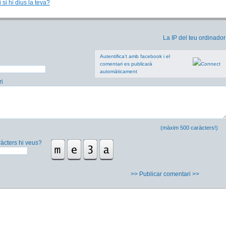
 si hi dius la teva?
La IP del teu ordinador
Autentifica't amb facebook i el
comentari es publicarà
automàticament
i
(màxim 500 caràcters!)
àcters hi veus?
>> Publicar comentari >>