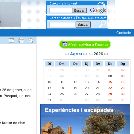
Buscar
Contacte
Agost
2026
Dl
Dm
Dc
Dj
Dv
Ds
Dg
27
28
29
30
31
01
02
03
04
05
06
07
08
09
10
11
12
13
14
15
16
17
18
19
20
21
22
23
 26 de gener, a les
24
25
26
27
28
29
30
an Pasqual, un nou
31
01
02
03
04
05
06
 factor de risc