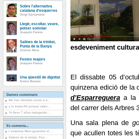
Sobre l'alternativa
catalana d'esquerres
Sergi Santamaria
Llegir, escoltar, veure,
potser somniar
Joaquim Parera
Salines de la trinitat,
esdeveniment cultura
Punta de la Banya
Antonio Mora
Festes majors
Joaquim Parera
El dissabte 05 d’oct
Una qüestió de dignitat
Antoni Bassas
quinzena edició de la
Darrers comentaris
d’Esparreguera
a la 
Me han ofertado entrar a tr...
del carrer dels Arbres
y tu estas Ahi porque vales...
Yo llevo 7 años trabajando ...
Una sala plena de
g
Es comenta...
que acullen totes les t
L'empresa Mem garanteix el ...
Salines de la trinitat, Pun...