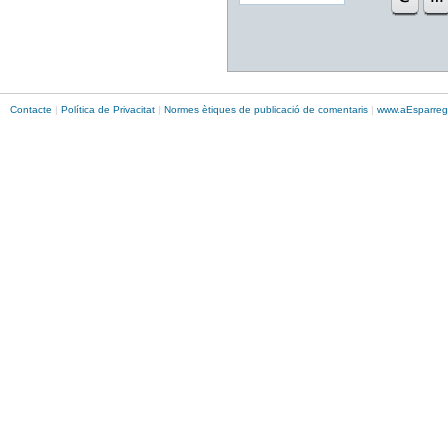
Contacte
|
Política de Privacitat
|
Normes ètiques de publicació de comentaris
|
www.
aEsparreg