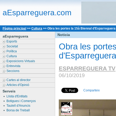
aEsparreguera.com
Pàgina principal
>>
Cultura
>>
Obra les portes la 15à Biennal d'Esparreguera
Noticia
aEsparreguera
Esports
Obra les portes
Societat
Política
d'Esparreguer
Cultura
Exposicions Virtuals
Entrevista
ESPARREGUERA TV
Seccions
06/10/2019
Cartes al director
Articles d'Opinió
Comparteix
Serveis
Llista d'Entitats
Botigues i Comerços
Taulell d'Anuncis
Borsa de Treball