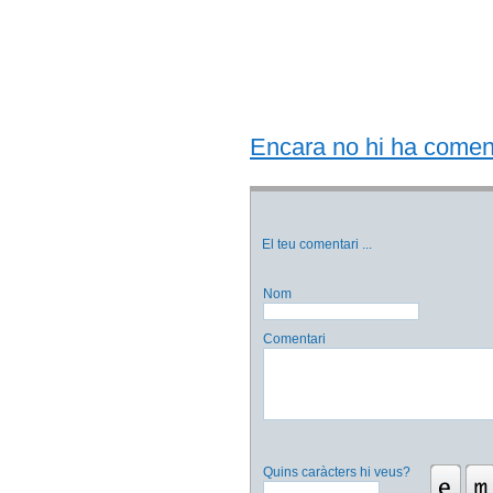
Encara no hi ha comentar
El teu comentari
...
Nom
Comentari
Quins caràcters hi veus?