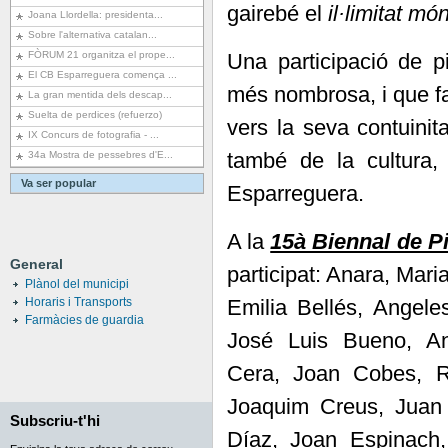
gairebé el
il·limitat mó
Joana Llordella: presidenta...
Sobre l'alternativa catalan...
Una participació de p
FÒRUM 21 organitza el prope...
El CB Esparreguera comença ...
més nombrosa, i que fa
La gran mentida dels descap...
Suelta de perdices (refuerzo)
vers la seva contuinit
IX Concurs de fotografia - ...
també de la cultura
34a Mostra de pessebres d'E...
Va ser popular
Esparreguera.
A la
15à Biennal de P
General
participat: Anara, Mar
Plànol del municipi
Emilia Bellés, Angele
Horaris i Transports
Farmàcies de guardia
José Luis Bueno, A
Cera, Joan Cobes, R
Joaquim Creus, Juan 
Subscriu-t'hi
Díaz, Joan Espinach,