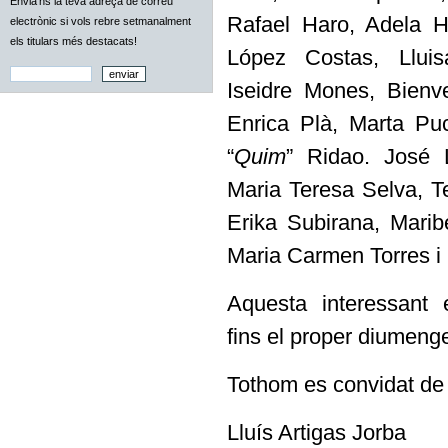
Envia'ns la teva adreça de correu
Rafael Haro, Adela He
electrònic si vols rebre setmanalment
els titulars més destacats!
López Costas, Llui
Iseidre Mones, Bienv
Enrica Plà, Marta Puc
“
Quim
” Ridao. José 
Maria Teresa Selva, Te
Erika Subirana, Marib
Maria Carmen Torres i
Aquesta interessant 
fins el proper diumeng
Tothom es convidat de v
Lluís Artigas Jorba