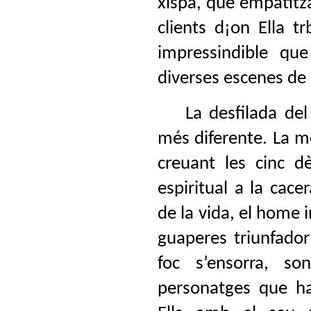
xispa, que empatitza
clients d¡on Ella tr
impressindible que
diverses escenes de 
La desfilada del cl
més diferente. La m
creuant les cinc d
espiritual a la cace
de la vida, el home i
guaperes triunfado
foc s’ensorra, so
personatges que han