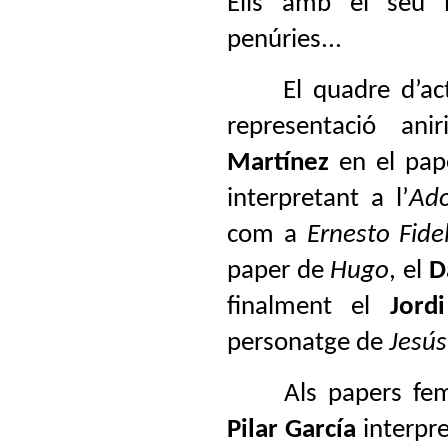
Ells amb el seu 
penúries...
El quadre d’actri
representació an
Martínez
en el pap
interpretant a l’
Ado
com a
Ernesto Fide
paper de
Hugo
, el
D
finalment el
Jord
personatge de
Jesús
Als papers femen
Pilar García
interpre