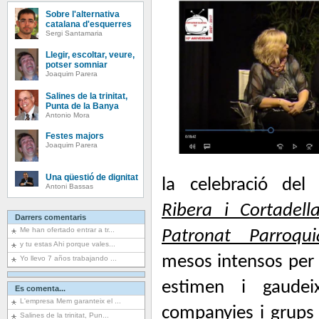
Sobre l'alternativa
catalana d'esquerres
Sergi Santamaria
Llegir, escoltar, veure,
potser somniar
Joaquim Parera
Salines de la trinitat,
Punta de la Banya
Antonio Mora
Festes majors
Joaquim Parera
Una qüestió de dignitat
la celebració de
Antoni Bassas
Ribera i Cortadell
Darrers comentaris
Me han ofertado entrar a tr...
Patronat Parroqui
y tu estas Ahi porque vales...
mesos intensos per t
Yo llevo 7 años trabajando ...
estimen i gaudeix
Es comenta...
L'empresa Mem garanteix el ...
companyies i grups t
Salines de la trinitat, Pun...