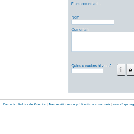
El teu comentari
...
Nom
Comentari
Quins caràcters hi veus?
Contacte
|
Política de Privacitat
|
Normes ètiques de publicació de comentaris
|
www.
aEsparreg