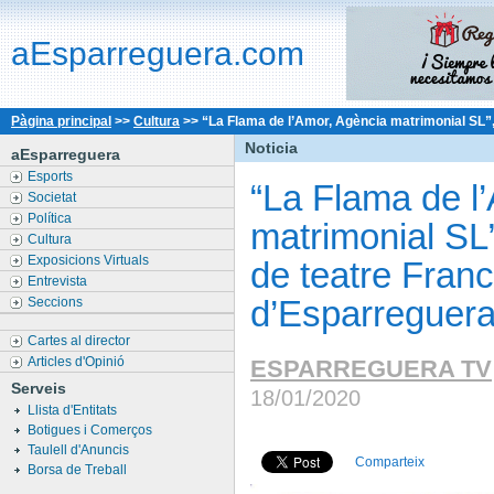
aEsparreguera.com
Pàgina principal
>>
Cultura
>>
“La Flama de l’Amor, Agència matrimonial SL”, 
Noticia
aEsparreguera
Esports
“La Flama de l
Societat
Política
matrimonial SL”
Cultura
Exposicions Virtuals
de teatre Fran
Entrevista
d’Esparreguer
Seccions
Cartes al director
Articles d'Opinió
ESPARREGUERA TV
Serveis
18/01/2020
Llista d'Entitats
Botigues i Comerços
Taulell d'Anuncis
Comparteix
Borsa de Treball