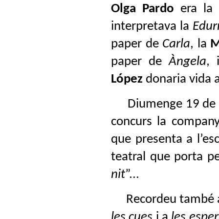
Olga Pardo
era la
interpretava la
Edur
paper de
Carla
, la
M
paper de
Àngela
, 
López
donaria vida 
Diumenge 19 de ge
concurs la company
que presenta a l’esc
teatral que porta 
nit
”...
Recordeu també aqu
les cues
i a
les espe