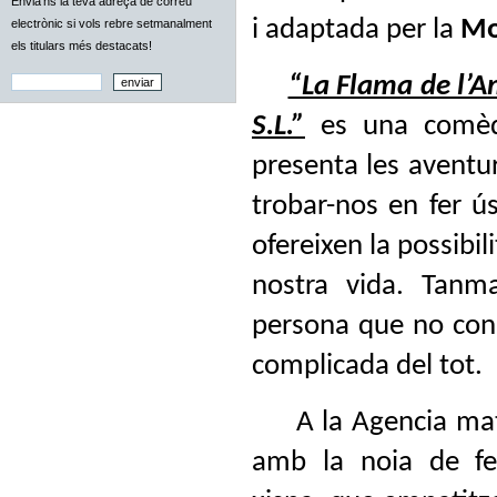
Envia'ns la teva adreça de correu
i adaptada per la
Mo
electrònic si vols rebre setmanalment
els titulars més destacats!
“La Flama de l’
S.L.”
es una comèd
presenta les aventu
trobar-nos en fer ú
ofereixen la possibil
nostra vida. Tanm
persona que no con
complicada del tot.
A la Agencia matr
amb la noia de fe