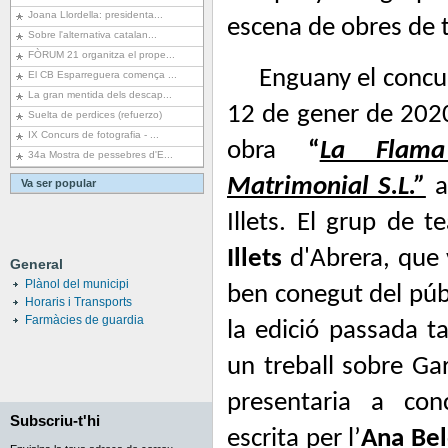
Joana Llordella: presidenta...
escena de obres de 
Sobre l'alternativa catalan...
FÒRUM 21 organitza el prope...
Enguany el concur
El CB Esparreguera comença ...
La gran mentida dels descap...
12 de gener de 2020
Suelta de perdices (refuerzo)
IX Concurs de fotografia - ...
obra
“
La Flama
34a Mostra de pessebres d'E...
Matrimonial S.L.”
a
Va ser popular
Illets. El grup de t
Illets
d'Abrera
, que 
General
Plànol del municipi
ben conegut del públ
Horaris i Transports
Farmàcies de guardia
la edició passada t
un treball sobre Ga
presentaria a co
Subscriu-t'hi
escrita per l’
Ana
Bel