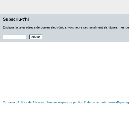
Subscriu-t'hi
Envia'ns la teva adreça de correu electrònic si vols rebre setmanalment els titulars més d
Contacte
|
Política de Privacitat
|
Normes ètiques de publicació de comentaris
|
www.
aEsparreg