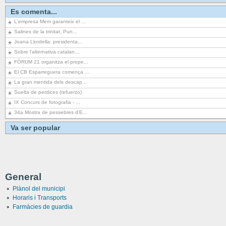
Es comenta...
L'empresa Mem garanteix el ...
Salines de la trinitat, Pun...
Joana Llordella: presidenta...
Sobre l'alternativa catalan...
FÒRUM 21 organitza el prope...
El CB Esparreguera comença ...
La gran mentida dels descap...
Suelta de perdices (refuerzo)
IX Concurs de fotografia - ...
34a Mostra de pessebres d'E...
Va ser popular
General
Plànol del municipi
Horaris i Transports
Farmàcies de guardia