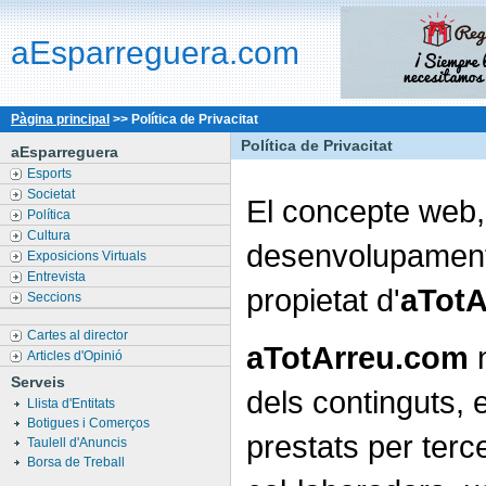
aEsparreguera.com
Pàgina principal
>>
Política de Privacitat
Política de Privacitat
aEsparreguera
Esports
Societat
El concepte web, 
Política
Cultura
desenvolupament 
Exposicions Virtuals
Entrevista
propietat d'
aTotA
Seccions
Cartes al director
aTotArreu.com
n
Articles d'Opinió
Serveis
dels continguts, 
Llista d'Entitats
Botigues i Comerços
prestats per terce
Taulell d'Anuncis
Borsa de Treball