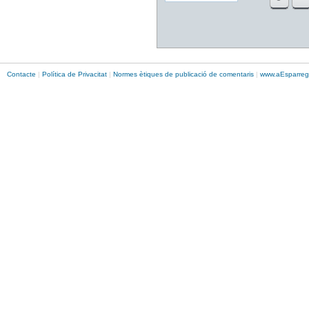
Contacte
|
Política de Privacitat
|
Normes ètiques de publicació de comentaris
|
www.
aEsparreg