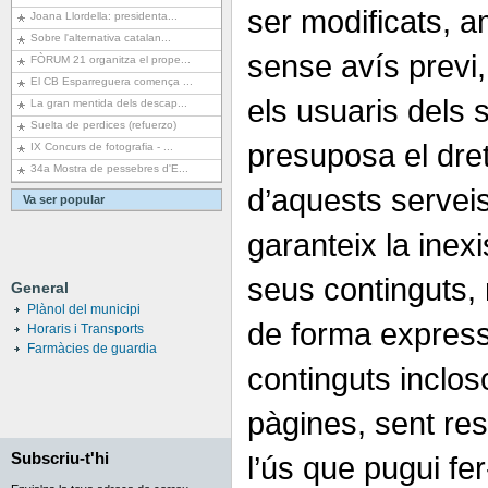
ser modificats, a
Joana Llordella: presidenta...
Sobre l'alternativa catalan...
sense avís previ, 
FÒRUM 21 organitza el prope...
El CB Esparreguera comença ...
els usuaris dels 
La gran mentida dels descap...
Suelta de perdices (refuerzo)
presuposa el dret
IX Concurs de fotografia - ...
34a Mostra de pessebres d'E...
d’aquests servei
Va ser popular
garanteix la inexi
seus continguts, 
General
Plànol del municipi
de forma expressa
Horaris i Transports
Farmàcies de guardia
continguts inclos
pàgines, sent res
Subscriu-t'hi
l’ús que pugui fer