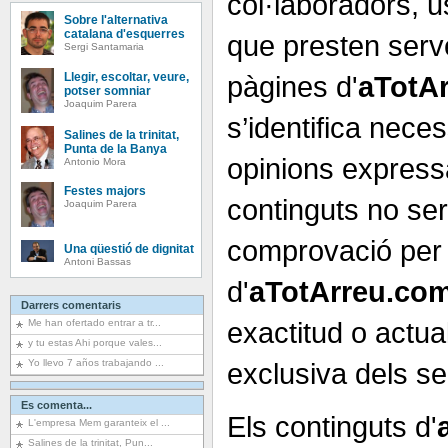
col·laboradors, 
Sobre l'alternativa
catalana d'esquerres
que presten serve
Sergi Santamaria
pàgines d'
aTotA
Llegir, escoltar, veure,
potser somniar
Joaquim Parera
s’identifica nec
Salines de la trinitat,
Punta de la Banya
opinions express
Antonio Mora
Festes majors
continguts no se
Joaquim Parera
comprovació per 
Una qüestió de dignitat
Antoni Bassas
d'
aTotArreu.co
Darrers comentaris
exactitud o actual
Me han ofertado entrar a tr...
y tu estas Ahi porque vales...
Yo llevo 7 años trabajando ...
exclusiva dels seu
Es comenta...
Els continguts d'
L'empresa Mem garanteix el ...
Salines de la trinitat, Pun...