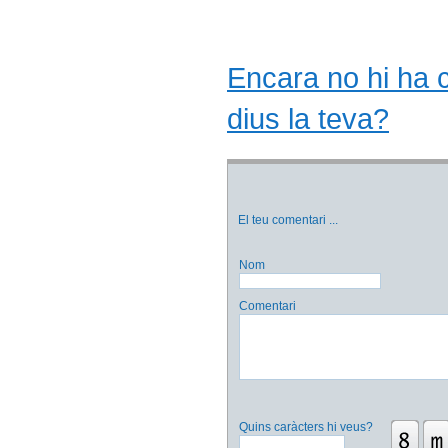
Encara no hi ha co
dius la teva?
El teu comentari
...
Nom
Comentari
Quins caràcters hi veus?