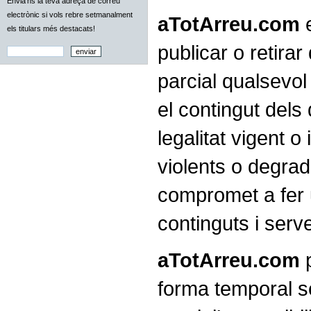
Envia'ns la teva adreça de correu
electrònic si vols rebre setmanalment
aTotArreu.com
e
els titulars més destacats!
publicar o retirar
parcial qualsevol
el contingut dels
legalitat vigent o
violents o degrad
compromet a fer 
continguts i serv
aTotArreu.com
p
forma temporal s