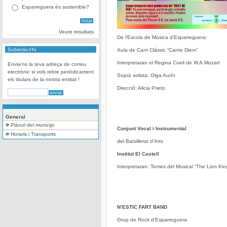
Esparreguera és sostenible?
Veure resultats
De l’Escola de Música d’Esparreguera:
Subscriu-t'hi
Aula de Cant Clàssic “Cante Diem”
Interpretaran el Regina Coeli de W.A.Mozart
Envia'ns la teva adreça de correu
electrònic si vols rebre periòdicament
Soprà solista: Olga Aurín
els titulars de la nostra entitat !
Direcció: Alicia Prieto
General
Plànol del municipi
Conjunt Vocal i Instrumental
Horaris i Transports
del Batxillerat d’Arts
Institut El Castell
Interpretaran: Temes del Musical “The Lion Kin
N’ESTIC FART BAND
Grup de Rock d’Esparreguera