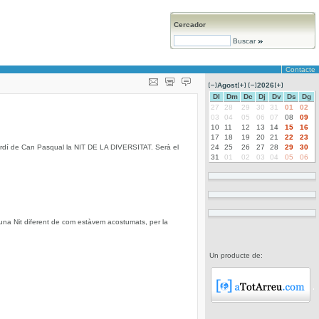
Cercador
Buscar
Contacte
Agost
2026
Dl
Dm
Dc
Dj
Dv
Ds
Dg
27
28
29
30
31
01
02
03
04
05
06
07
08
09
10
11
12
13
14
15
16
17
18
19
20
21
22
23
rdí de Can Pasqual la NIT DE LA DIVERSITAT. Serà el
24
25
26
27
28
29
30
31
01
02
03
04
05
06
una Nit diferent de com estàvem acostumats, per la
Un producte de: