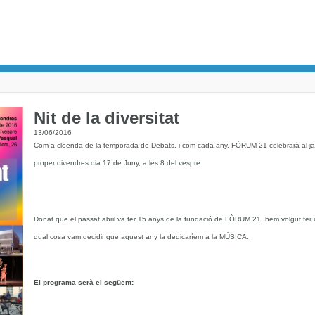
Nit de la diversitat
13/06/2016
Com a cloenda de la temporada de Debats, i com cada any, FÒRUM 21 celebrarà al ja
proper divendres dia 17 de Juny, a les 8 del vespre.
Donat que el passat abril va fer 15 anys de la fundació de FÒRUM 21, hem volgut fer 
qual cosa vam decidir que aquest any la dedicaríem a la MÚSICA.
El programa serà el següent: