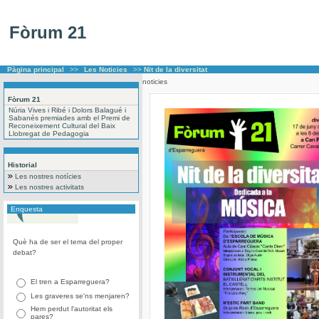
Fòrum 21
Pàgina principal
>>
Les Noticies
>>
Nit de la diversitat
noticies
Fòrum 21
Núria Vives i Ribé i Dolors Balagué i
Sabanés premiades amb el Premi de
Reconeixement Cultural del Baix
Llobregat de Pedagogia
Historial
Les nostres notícies
Les nostres activitats
Enquesta
Què ha de ser el tema del proper
debat?
El tren a Esparreguera?
Les graveres se'ns menjaren?
Hem perdut l'autoritat els
pares?