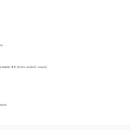
ts.
o socis: 8 €
(inclou audició i sopar).
squal.