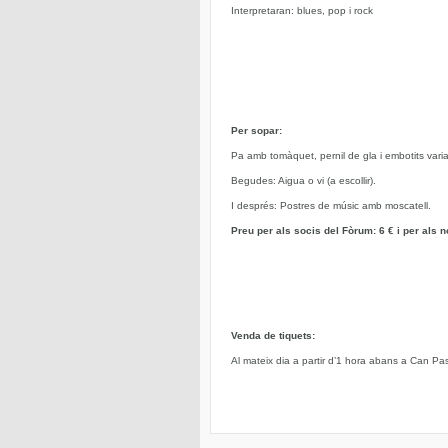
Interpretaran: blues, pop i rock
Per sopar:
Pa amb tomàquet, pernil de gla i embotits varia
Begudes: Aigua o vi (a escollir).
I després: Postres de músic amb moscatell.
Preu per als socis del Fòrum: 6 € i per als n
Venda de tiquets:
Al mateix dia a partir d’1 hora abans a Can Pa