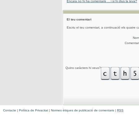
Encara no hi ha comentaris ... i si hi dius la teva?
El teu comentari
Escriu el teu comentari, a continuació els quatre c
No
Comentar
Quins caràcters hi veus?
Contacte
|
Política de Privacitat
|
Normes ètiques de publicació de comentaris
|
RSS