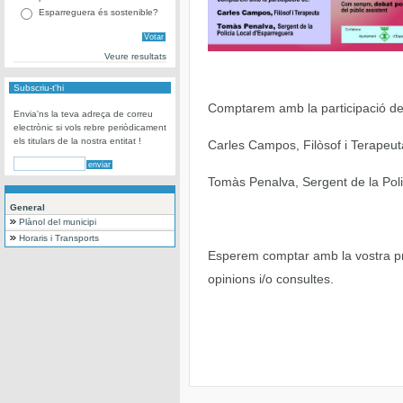
Esparreguera és sostenible?
Veure resultats
Subscriu-t'hi
Comptarem amb la participació de
Envia'ns la teva adreça de correu
electrònic si vols rebre periòdicament
els titulars de la nostra entitat !
Carles Campos, Filòsof i Terapeut
Tomàs Penalva, Sergent de la Pol
General
Plànol del municipi
Horaris i Transports
Esperem comptar amb la vostra pr
opinions i/o consultes.