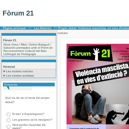
Fòrum 21
Pàgina principal
>>
Les Noticies
>>
Proper debat: Violència masclista, en vies d'extin
noticies
Fòrum 21
Núria Vives i Ribé i Dolors Balagué i
Sabanés premiades amb el Premi de
Reconeixement Cultural del Baix
Llobregat de Pedagogia
Historial
Les nostres notícies
Les nostres activitats
Enquesta
Què ha de ser el tema del proper
debat?
El tren a Esparreguera?
Les graveres se'ns menjaren?
Hem perdut l'autoritat els
pares?