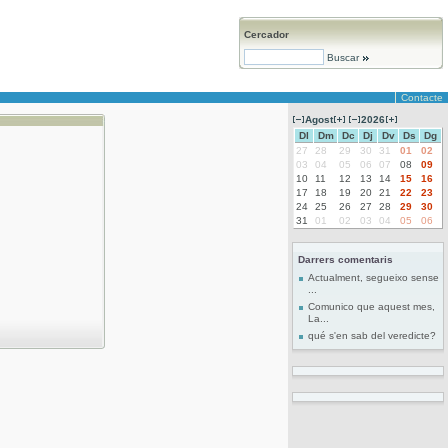
Cercador
Buscar
Contacte
Agost
2026
Dl
Dm
Dc
Dj
Dv
Ds
Dg
27
28
29
30
31
01
02
03
04
05
06
07
08
09
10
11
12
13
14
15
16
17
18
19
20
21
22
23
24
25
26
27
28
29
30
31
01
02
03
04
05
06
Darrers comentaris
Actualment, segueixo sense
...
Comunico que aquest mes,
La...
qué s'en sab del veredicte?