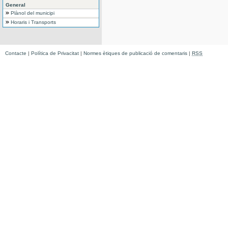
General
Plànol del municipi
Horaris i Transports
Contacte
|
Política de Privacitat
|
Normes ètiques de publicació de comentaris
|
RSS