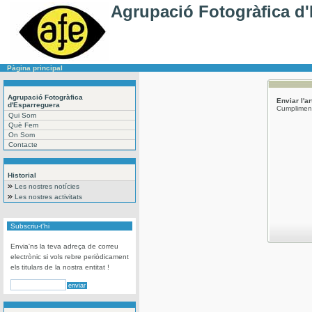
Agrupació Fotogràfica d
Pàgina principal
Agrupació Fotogràfica
Enviar l'a
d'Esparreguera
Cumpliment
Qui Som
Què Fem
On Som
Contacte
Historial
Les nostres notícies
Les nostres activitats
Subscriu-t'hi
Envia'ns la teva adreça de correu
electrònic si vols rebre periòdicament
els titulars de la nostra entitat !