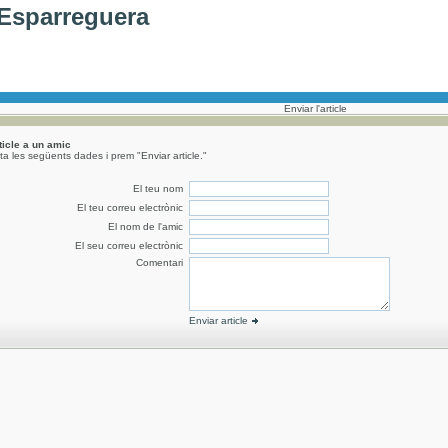
'Esparreguera
Enviar l'article
rticle a un amic
a les següents dades i prem "Enviar article."
El teu nom
El teu correu electrònic
El nom de l'amic
El seu correu electrònic
Comentari
Enviar article