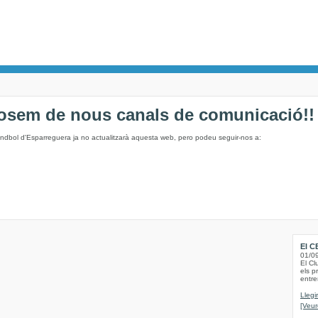
osem de nous canals de comunicació!!
andbol d'Esparreguera ja no actualitzarà aquesta web, pero podeu seguir-nos a:
El C
01/0
El Cl
els p
entre
Llegi
[Veur