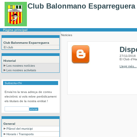
Club Balonmano Esparreguera
Pàgina principal
Noticies
Club Balonmano Esparreguera
Disp
El club
27/11/2016
El Club d'H
Historial
Les nostres notícies
Llegir més...
Les nostres activitats
Subscriu-t'hi
Envia'ns la teva adreça de correu
electrònic si vols rebre periòdicament
els titulars de la nostra entitat !
General
Plànol del municipi
Horaris i Transports