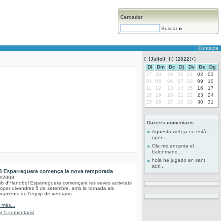
Cercador
Buscar
Contacte
Juliol
2022
Dl
Dm
Dc
Dj
Dv
Ds
Dg
27
28
29
30
01
02
03
04
05
06
07
08
09
10
11
12
13
14
15
16
17
18
19
20
21
22
23
24
25
26
27
28
29
30
31
Darrers comentaris
Aquesta web ja no està
oper...
Ola me encanta el
balonmano...
hola he jugado en sant
adri...
B Esparreguera comença la nova temporada
9/2008
ub d'Handbol Esparreguera començarà les seves activitats
roper divendres 5 de setembre, amb la tornada als
naments de l'equip de veterans.
r més...
e 5 comentaris]