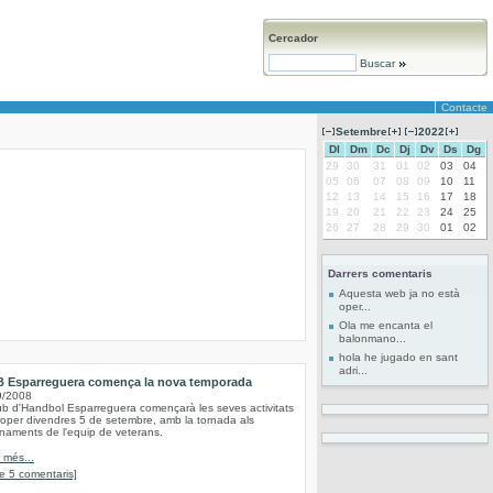
Cercador
Buscar
Contacte
Setembre
2022
Dl
Dm
Dc
Dj
Dv
Ds
Dg
29
30
31
01
02
03
04
05
06
07
08
09
10
11
12
13
14
15
16
17
18
19
20
21
22
23
24
25
26
27
28
29
30
01
02
Darrers comentaris
Aquesta web ja no està
oper...
Ola me encanta el
balonmano...
hola he jugado en sant
adri...
B Esparreguera comença la nova temporada
9/2008
ub d'Handbol Esparreguera començarà les seves activitats
roper divendres 5 de setembre, amb la tornada als
naments de l'equip de veterans.
r més...
e 5 comentaris]