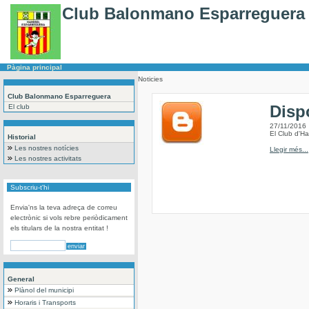
Club Balonmano Esparreguera
Pàgina principal
Noticies
Club Balonmano Esparreguera
Disp
El club
27/11/2016
El Club d'H
Historial
Les nostres notícies
Llegir més...
Les nostres activitats
Subscriu-t'hi
Envia'ns la teva adreça de correu
electrònic si vols rebre periòdicament
els titulars de la nostra entitat !
General
Plànol del municipi
Horaris i Transports