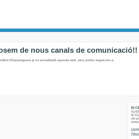
osem de nous canals de comunicació!!
andbol d'Esparreguera ja no actualitzarà aquesta web, pero podeu seguir-nos a:
El C
01/0
El Cl
els p
entre
Llegi
[Veur