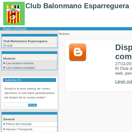
Club Balonmano Esparreguera
Pàgina principal
Noticies
Club Balonmano Esparreguera
Dis
El club
com
Historial
27/11/20
Les nostres notícies
Les nostres activitats
El Club 
web, per
Subscriu-t'hi
Llegir mé
Envia'ns la teva adreça de correu
electrònic si vols rebre periòdicament
els titulars de la nostra entitat !
General
Plànol del municipi
Horaris i Transports