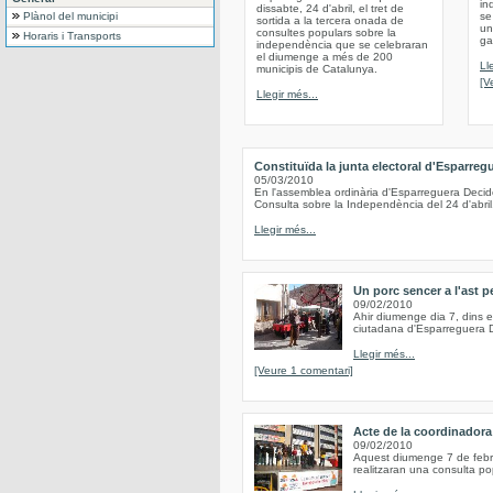
in
dissabte, 24 d'abril, el tret de
Plànol del municipi
se
sortida a la tercera onada de
un
consultes populars sobre la
Horaris i Transports
ga
independència que se celebraran
el diumenge a més de 200
Ll
municipis de Catalunya.
[V
Llegir més...
Constituïda la junta electoral d'Esparreg
05/03/2010
En l'assemblea ordinària d'Esparreguera Decide
Consulta sobre la Independència del 24 d'abril
Llegir més...
Un porc sencer a l'ast pe
09/02/2010
Ahir diumenge dia 7, dins el
ciutadana d'Esparreguera De
Llegir més...
[Veure 1 comentari]
Acte de la coordinadora
09/02/2010
Aquest diumenge 7 de febrer
realitzaran una consulta pop