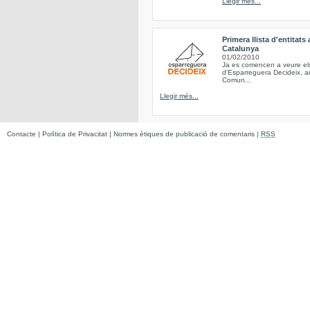
Llegir més...
Primera llista d'entitat
Catalunya
01/02/2010
Ja es comencen a veure els 
d'Esparreguera Decideix, am
Comun...
Llegir més...
Contacte
|
Política de Privacitat
|
Normes ètiques de publicació de comentaris
|
RSS