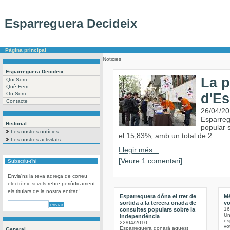
Esparreguera Decideix
Pàgina principal
Noticies
Esparreguera Decideix
La p
Qui Som
Què Fem
On Som
d'Es
Contacte
26/04/2
Esparregu
Historial
popular s
Les nostres notícies
el 15,83%, amb un total de 2.
Les nostres activitats
Llegir més...
[Veure 1 comentari]
Subscriu-t'hi
Envia'ns la teva adreça de correu
electrònic si vols rebre periòdicament
els titulars de la nostra entitat !
Esparreguera dóna el tret de
Mé
sortida a la tercera onada de
vo
consultes populars sobre la
16
Un
independència
es
22/04/2010
vo
Esparreguera donarà aquest
General