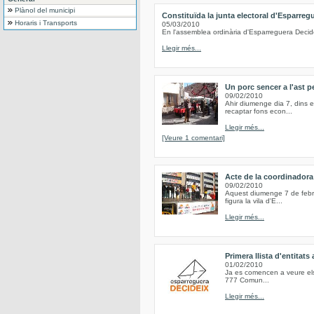
Plànol del municipi
Constituïda la junta electoral d'Esparreg
Horaris i Transports
05/03/2010
En l'assemblea ordinària d'Esparreguera Decide
Llegir més...
Un porc sencer a l'ast pe
09/02/2010
Ahir diumenge dia 7, dins e
recaptar fons econ...
Llegir més...
[Veure 1 comentari]
Acte de la coordinadora
09/02/2010
Aquest diumenge 7 de febrer
figura la vila d'E...
Llegir més...
Primera llista d'entitat
01/02/2010
Ja es comencen a veure els 
777 Comun...
Llegir més...