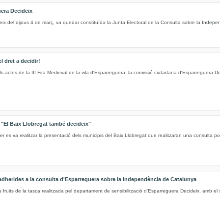
uera Decideix
ix del dijous 4 de març, va quedar constituïda la Junta Electoral de la Consulta sobre la Indepen
l dret a decidir!
ls actes de la III Fira Medieval de la vila d'Esparreguera; la comissió ciutadana d'Esparreguera De
 "El Baix Llobregat també decideix"
 es va realitzar la presentació dels municipis del Baix Llobregat que realitzaran una consulta p
s adherides a la consulta d'Esparreguera sobre la independència de Catalunya
fruits de la tasca realitzada pel departament de sensibilització d'Esparreguera Decideix, amb el s