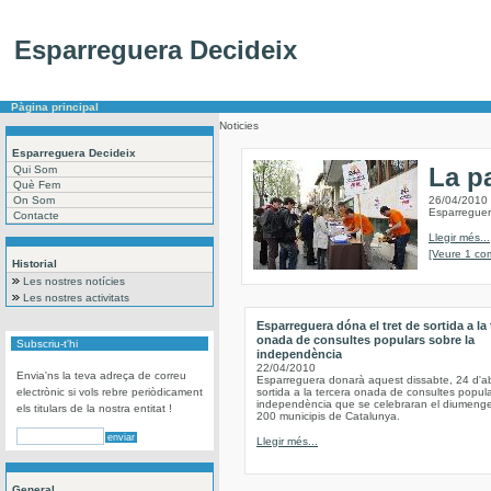
Esparreguera Decideix
Pàgina principal
Noticies
Esparreguera Decideix
La p
Qui Som
Què Fem
On Som
26/04/2010
Esparreguera
Contacte
Llegir més...
[Veure 1 com
Historial
Les nostres notícies
Les nostres activitats
Esparreguera dóna el tret de sortida a la 
onada de consultes populars sobre la
Subscriu-t'hi
independència
22/04/2010
Envia'ns la teva adreça de correu
Esparreguera donarà aquest dissabte, 24 d'abri
electrònic si vols rebre periòdicament
sortida a la tercera onada de consultes popula
independència que se celebraran el diumeng
els titulars de la nostra entitat !
200 municipis de Catalunya.
Llegir més...
General