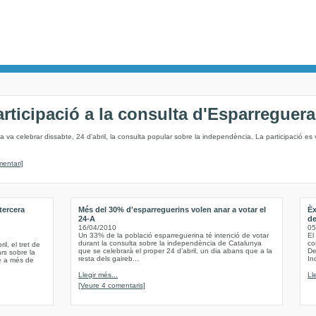
articipació a la consulta d'Esparreguera
 va celebrar dissabte, 24 d'abril, la consulta popular sobre la independència. La participació es
entari]
tercera
Més del 30% d'esparreguerins volen anar a votar el
Èx
24-A
de
16/04/2010
05
Un 33% de la població esparreguerina té intenció de votar
El
durant la consulta sobre la independència de Catalunya
co
l, el tret de
que se celebrarà el proper 24 d’abril, un dia abans que a la
De
rs sobre la
resta dels gaireb...
In
e a més de
Llegir més...
Ll
[Veure 4 comentaris]