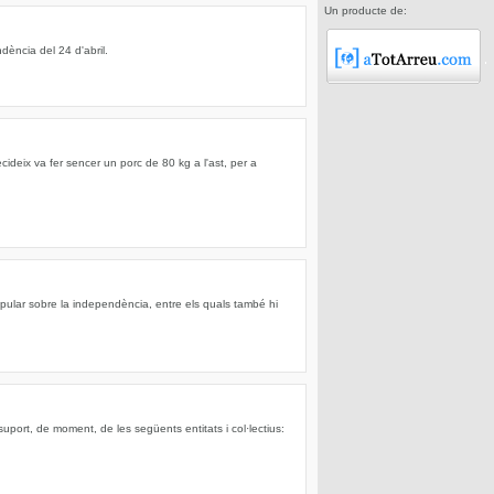
Un producte de:
dència del 24 d'abril.
cideix va fer sencer un porc de 80 kg a l'ast, per a
opular sobre la independència, entre els quals també hi
uport, de moment, de les següents entitats i col·lectius: