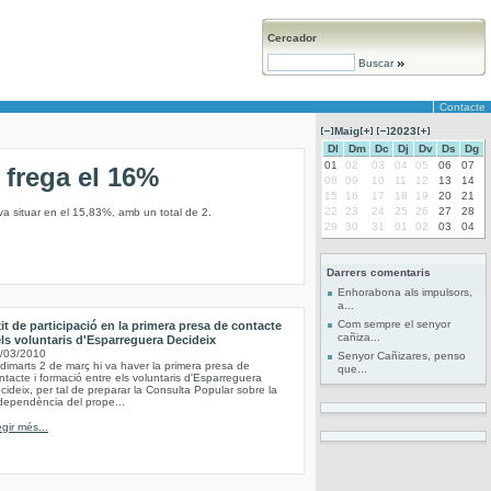
Cercador
Buscar
Contacte
Maig
2023
Dl
Dm
Dc
Dj
Dv
Ds
Dg
01
02
03
04
05
06
07
 frega el 16%
08
09
10
11
12
13
14
15
16
17
18
19
20
21
22
23
24
25
26
27
28
 va situar en el 15,83%, amb un total de 2.
29
30
31
01
02
03
04
Darrers comentaris
Enhorabona als impulsors,
a...
Com sempre el senyor
it de participació en la primera presa de contacte
cañiza...
ls voluntaris d'Esparreguera Decideix
/03/2010
Senyor Cañizares, penso
 dimarts 2 de març hi va haver la primera presa de
que...
ntacte i formació entre els voluntaris d'Esparreguera
cideix, per tal de preparar la Consulta Popular sobre la
dependència del prope...
egir més...