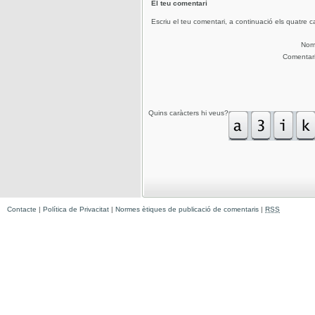
El teu comentari
Escriu el teu comentari, a continuació els quatre c
No
Comentar
Quins caràcters hi veus?
Contacte
|
Política de Privacitat
|
Normes ètiques de publicació de comentaris
|
RSS