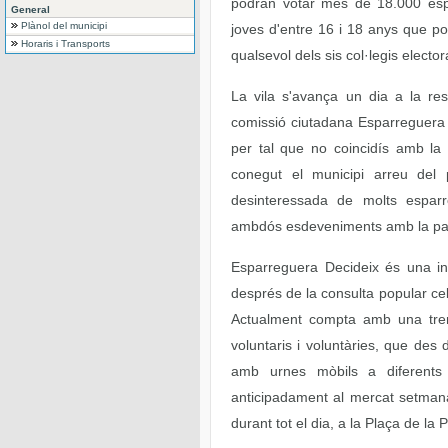
podran votar més de 18.000 espa
General
Plànol del municipi
joves d'entre 16 i 18 anys que po
Horaris i Transports
qualsevol dels sis col·legis elector
La vila s'avança un dia a la re
comissió ciutadana Esparreguera 
per tal que no coincidís amb la
conegut el municipi arreu del 
desinteressada de molts esparr
ambdós esdeveniments amb la parti
Esparreguera Decideix és una ini
després de la consulta popular c
Actualment compta amb una tren
voluntaris i voluntàries, que des d
amb urnes mòbils a diferents 
anticipadament al mercat setmanal
durant tot el dia, a la Plaça de la 