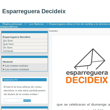
Esparreguera Decideix
Pàgina principal
>>
Les Noticies
>>
Esparreguera dóna el tret de sortida a la tercera
independència
noticies
Esparreguera Decideix
Qui Som
Què Fem
On Som
Contacte
Historial
Les nostres notícies
Les nostres activitats
Subscriu-t'hi
Envia'ns la teva adreça de correu
electrònic si vols rebre periòdicament
els titulars de la nostra entitat !
que se celebraran el diumenge a