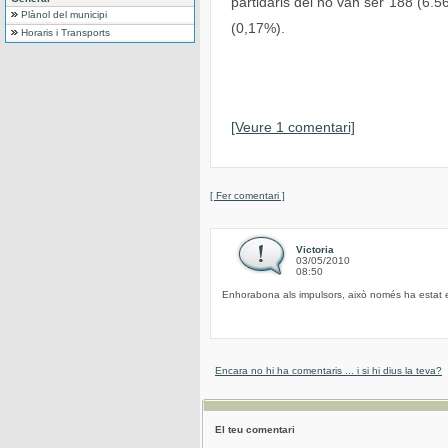
partidaris del no van ser 188 (6.5
Plànol del municipi
(0,17%).
Horaris i Transports
[Veure 1 comentari]
[ Fer comentari ]
Victoria
03/05/2010
08:50
Enhorabona als impulsors, això només ha estat el
Encara no hi ha comentaris ... i si hi dius la teva?
El teu comentari