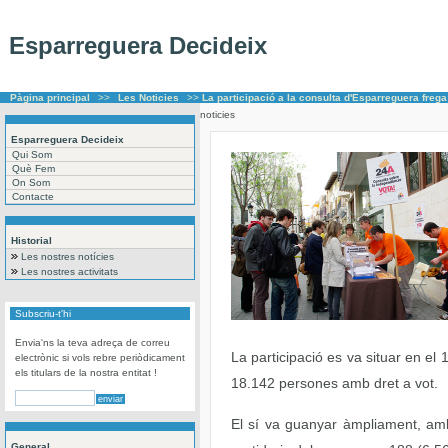
Esparreguera Decideix
Pàgina principal
>>
Les Noticies
>>
La participació a la consulta d'Esparreguera freg
noticies
Esparreguera Decideix
Qui Som
Què Fem
On Som
Contacte
Historial
Les nostres notícies
Les nostres activitats
Subscriu-t'hi
Envia'ns la teva adreça de correu
La participació es va situar en e
electrònic si vols rebre periòdicament
els titulars de la nostra entitat !
18.142 persones amb dret a vot.
El sí va guanyar àmpliament, amb
General