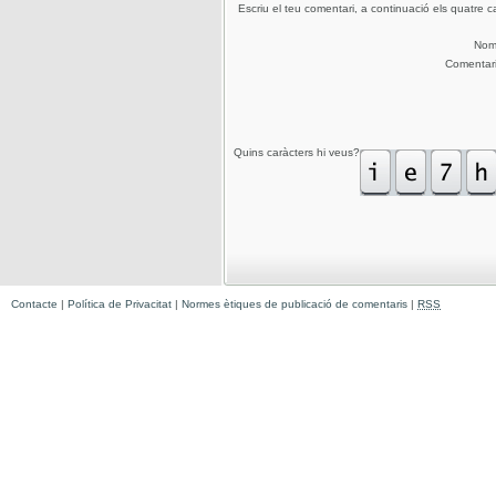
Escriu el teu comentari, a continuació els quatre c
No
Comentar
Quins caràcters hi veus?
Contacte
|
Política de Privacitat
|
Normes ètiques de publicació de comentaris
|
RSS