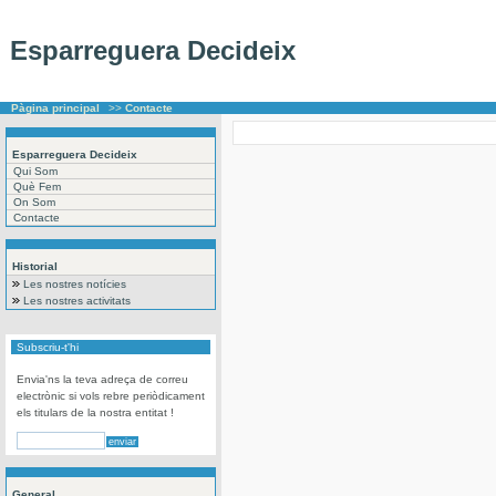
Esparreguera Decideix
Pàgina principal
>>
Contacte
Esparreguera Decideix
Qui Som
Què Fem
On Som
Contacte
Historial
Les nostres notícies
Les nostres activitats
Subscriu-t'hi
Envia'ns la teva adreça de correu
electrònic si vols rebre periòdicament
els titulars de la nostra entitat !
General