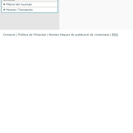
Plànol del municipi
Horaris i Transports
Contacte
|
Política de Privacitat
|
Normes ètiques de publicació de comentaris
|
RSS