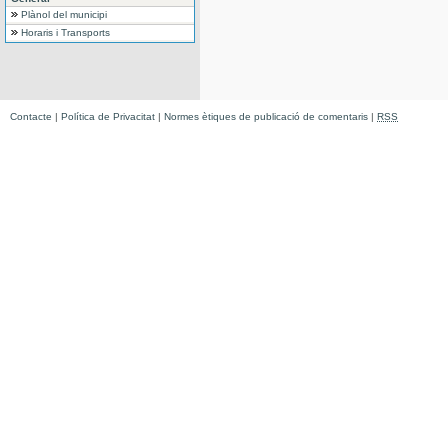
Plànol del municipi
Horaris i Transports
Contacte
|
Política de Privacitat
|
Normes ètiques de publicació de comentaris
|
RSS