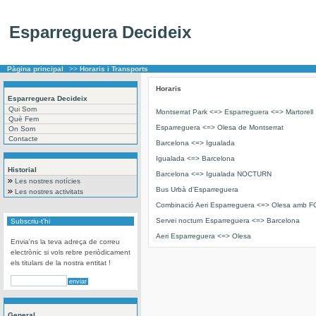
Esparreguera Decideix
Pàgina principal
>>
Horaris i Transports
Horaris
Esparreguera Decideix
Qui Som
Montserrat Park <=> Esparreguera <=> Martorell
Què Fem
Esparreguera <=> Olesa de Montserrat
On Som
Contacte
Barcelona <=> Igualada
Igualada <=> Barcelona
Historial
Barcelona <=> Igualada NOCTURN
Les nostres notícies
Bus Urbà d'Esparreguera
Les nostres activitats
Combinació Aeri Esparreguera <=> Olesa amb 
Servei nocturn Esparreguera <=> Barcelona
Subscriu-t'hi
Aeri Esparreguera <=> Olesa
Envia'ns la teva adreça de correu
electrònic si vols rebre periòdicament
els titulars de la nostra entitat !
General