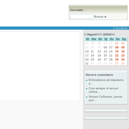
Cercador
Buscar
Contacte
Agost
2026
Dl
Dm
Dc
Dj
Dv
Ds
Dg
27
28
29
30
31
01
02
03
04
05
06
07
08
09
10
11
12
13
14
15
16
17
18
19
20
21
22
23
24
25
26
27
28
29
30
31
01
02
03
04
05
06
Darrers comentaris
Enhorabona als impulsors,
a...
Com sempre el senyor
cañiza...
Senyor Cañizares, penso
que...