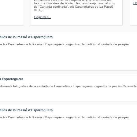
Ll
balcons i finestres de la vila, i ho hem batejat amb el nom
de "Cantada confinada", els Caramellaires de La Passió
d'Es...
Llegir més...
elles de la Passió d’Esparreguera
de les Caramelles de la Passió d’Esparreguera, organitzen la tradicional cantada de pasqua.
a Esparreguera
diferents fotografies de la cantada de Caramelles a Esparreguera, organitzada per les Caramelle
elles de la Passió d’Esparreguera
de les Caramelles de la Passió d’Esparreguera, organitzen la tradicional cantada de pasqua.