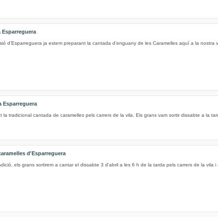
a Esparreguera
sió d’Esparreguera ja estem preparant la cantada d’enguany de les Caramelles aquí a la nostra v
a Esparreguera
la tradicional cantada de caramelles pels carrers de la vila. Els grans vam sortir dissabte a la tar
caramelles d'Esparreguera
adició, els grans sortirem a cantar el dissabte 3 d'abril a les 6 h de la tarda pels carrers de la vila i