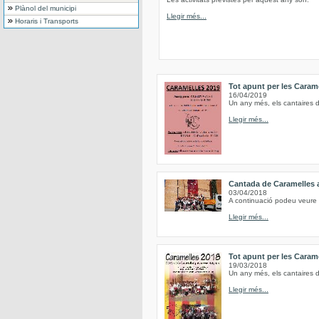
Plànol del municipi
Llegir més...
Horaris i Transports
Tot apunt per les Caram
16/04/2019
Un any més, els cantaires 
Llegir més...
Cantada de Caramelles 
03/04/2018
A continuació podeu veure 
Llegir més...
Tot apunt per les Caram
19/03/2018
Un any més, els cantaires 
Llegir més...