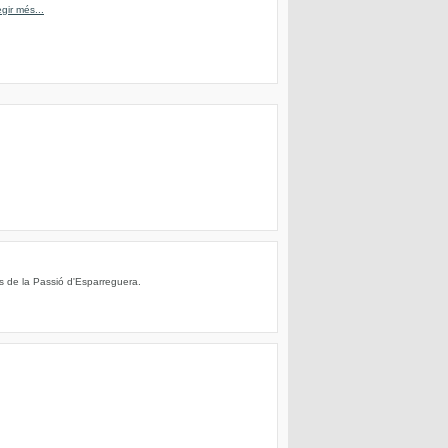
egir més...
s de la Passió d'Esparreguera.