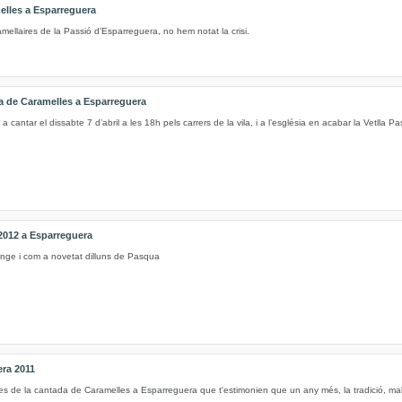
elles a Esparreguera
ellaires de la Passió d’Esparreguera, no hem notat la crisi.
da de Caramelles a Esparreguera
a cantar el dissabte 7 d’abril a les 18h pels carrers de la vila, i a l’església en acabar la Vetlla Pas
2012 a Esparreguera
nge i com a novetat dilluns de Pasqua
era 2011
es de la cantada de Caramelles a Esparreguera que t'estimonien que un any més, la tradició, mal