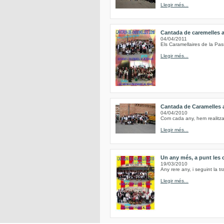
Llegir més...
Cantada de caremelles 
04/04/2011
Els Caramellaires de la Pas
Llegir més...
Cantada de Caramelles 
04/04/2010
Com cada any, hem realitzat 
Llegir més...
Un any més, a punt les 
19/03/2010
Any rere any, i seguint la tr
Llegir més...