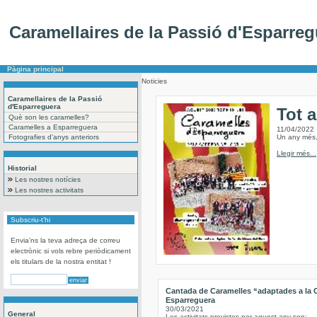
Caramellaires de la Passió d'Esparreg
Pàgina principal
Noticies
Caramellaires de la Passió
d'Esparreguera
Tot 
Què son les caramelles?
Caramelles a Esparreguera
11/04/2022
Fotografies d’anys anteriors
Un any més, 
Llegir més...
Historial
Les nostres notícies
Les nostres activitats
Subscriu-t'hi
Envia'ns la teva adreça de correu
electrònic si vols rebre periòdicament
els titulars de la nostra entitat !
Cantada de Caramelles “adaptades a la
Esparreguera
30/03/2021
General
Les activitats previstes per aquest any son: