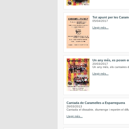
Tot apunt per les Caram
05/04/2017
Llegir més...
Un any més, es posen en
20/03/2017
Un any més, els cantaires d
Llegir més...
Cantada de Caramelles a Esparreguera
26/03/2013
Cantada el dissabte, diumenge i repetim el d
Llegir més...