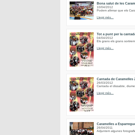
Bona salut de les Caram
10/04/2012
Podem afirmar que els Caram
Llegir més...
Tot a punt per la canta
04/04/2012
Els grans els grans sortirem 
Llegir més...
Cantada de Caramelles 
26/03/2012
Cantada el dissabte, diume
Llegir més...
Caramelles a Esparregu
26/04/2011
Adjuntem algunes fotografi