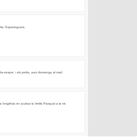
ila: Esparreguera.
da-vespre, i els petits, avui diumenge al matí.
 a l'església en acabar la Vetlla Pasqual a la nit.