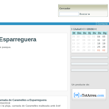
Cercador
Buscar
Contacte
Juliol
2026
Dl
Dm
Dc
Dj
Dv
Ds
Dg
29
30
01
02
03
04
05
’Esparreguera
06
07
08
09
10
11
12
13
14
15
16
17
18
19
20
21
22
23
24
25
26
de pasqua.
27
28
29
30
31
01
02
Un producte de:
ntada de Caramelles a Esparreguera
/04/2019
t i la pluja, cantada de Caramelles realitzada amb èxit!