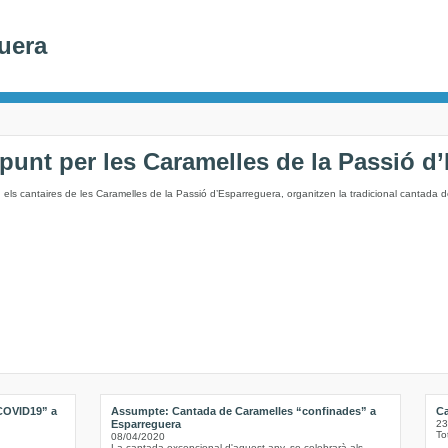
uera
apunt per les Caramelles de la Passió d
els cantaires de les Caramelles de la Passió d’Esparreguera, organitzen la tradicional cantada 
 COVID19” a
Assumpte: Cantada de Caramelles “confinades” a
Ca
Esparreguera
23
To
08/04/2020
La cantada excepcional d'aquest any, se celebrarà als