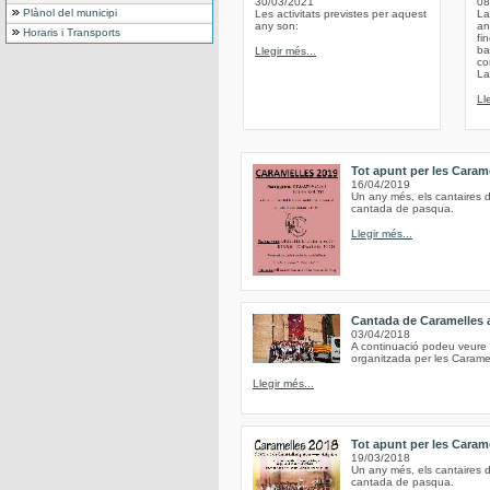
30/03/2021
08
Plànol del municipi
Les activitats previstes per aquest
La
any son:
an
Horaris i Transports
fi
ba
Llegir més...
co
La
Ll
Tot apunt per les Caram
16/04/2019
Un any més, els cantaires d
cantada de pasqua.
Llegir més...
Cantada de Caramelles 
03/04/2018
A continuació podeu veure 
organitzada per les Carame
Llegir més...
Tot apunt per les Caram
19/03/2018
Un any més, els cantaires d
cantada de pasqua.