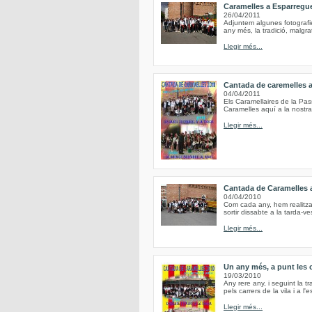
Caramelles a Esparregu
26/04/2011
Adjuntem algunes fotografi
any més, la tradició, malgr
Llegir més...
Cantada de caremelles 
04/04/2011
Els Caramellaires de la Pa
Caramelles aquí a la nostra
Llegir més...
Cantada de Caramelles 
04/04/2010
Com cada any, hem realitzat
sortir dissabte a la tarda-ve
Llegir més...
Un any més, a punt les 
19/03/2010
Any rere any, i seguint la tr
pels carrers de la vila i a l
Llegir més...