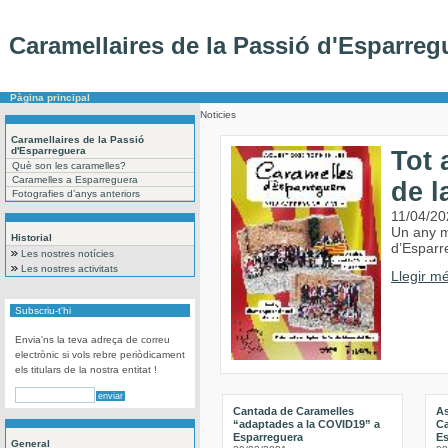
Caramellaires de la Passió d'Esparreg
Pàgina principal
Noticies
Caramellaires de la Passió
d'Esparreguera
Tot 
Què son les caramelles?
Caramelles a Esparreguera
de l
Fotografies d’anys anteriors
11/04/20
Un any m
Historial
d’Esparr
Les nostres notícies
Les nostres activitats
Llegir mé
Subscriu-t'hi
Envia'ns la teva adreça de correu
electrònic si vols rebre periòdicament
els titulars de la nostra entitat !
Cantada de Caramelles
A
“adaptades a la COVID19” a
Ca
Esparreguera
Es
General