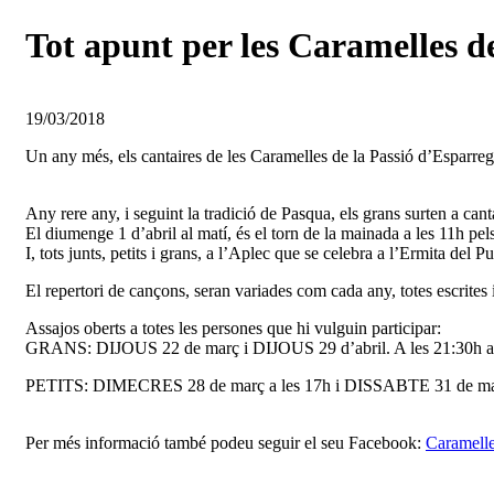
Tot apunt per les Caramelles d
19/03/2018
Un any més, els cantaires de les Caramelles de la Passió d’Esparreg
Any rere any, i seguint la tradició de Pasqua, els grans surten a canta
El diumenge 1 d’abril al matí, és el torn de la mainada a les 11h pels 
I, tots junts, petits i grans, a l’Aplec que se celebra a l’Ermita del P
El repertori de cançons, seran variades com cada any, totes escrite
Assajos oberts a totes les persones que hi vulguin participar:
GRANS: DIJOUS 22 de març i DIJOUS 29 d’abril. A les 21:30h al ve
PETITS: DIMECRES 28 de març a les 17h i DISSABTE 31 de març a l
Per més informació també podeu seguir el seu Facebook:
Caramelle