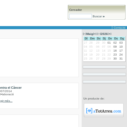
Cercador
Buscar
Contacte
Maig
2026
Dl
Dm
Dc
Dj
Dv
Ds
Dg
27
28
29
30
01
02
03
04
05
06
07
08
09
10
11
12
13
14
15
16
17
18
19
20
21
22
23
24
25
26
27
28
29
30
31
ntra el Càncer
/07/2014
l•laboració
Un producte de:
egir més...