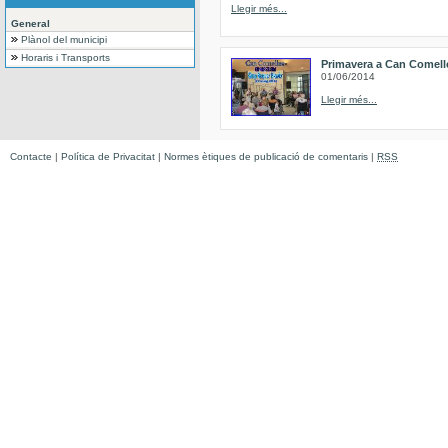
Llegir més...
General
Plànol del municipi
Horaris i Transports
Primavera a Can Comell
01/06/2014
Llegir més...
Contacte
|
Política de Privacitat
|
Normes ètiques de publicació de comentaris
|
RSS