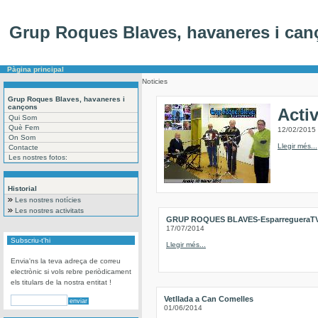
Grup Roques Blaves, havaneres i ca
Pàgina principal
Noticies
Grup Roques Blaves, havaneres i
cançons
Acti
Qui Som
Què Fem
12/02/2015
On Som
Llegir més...
Contacte
Les nostres fotos:
Historial
Les nostres notícies
Les nostres activitats
GRUP ROQUES BLAVES-EsparregueraT
17/07/2014
Subscriu-t'hi
Llegir més...
Envia'ns la teva adreça de correu
electrònic si vols rebre periòdicament
els titulars de la nostra entitat !
Vetllada a Can Comelles
01/06/2014