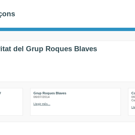
nçons
vitat del Grup Roques Blaves
V
Grup Roques Blaves
Co
06/07/2014
06
Co
Llegir més...
Ll