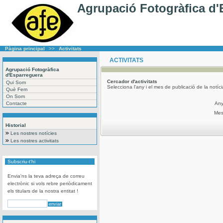
Agrupació Fotogràfica d'
Pàgina principal
>>
Activitats
ACTIVITATS
Agrupació Fotogràfica
d'Esparreguera
Cercador
d'activitats
Qui Som
Selecciona l'any i el mes de publicació de la notíc
Què Fem
On Som
Contacte
An
Me
Historial
Les nostres notícies
Les nostres activitats
Subscriu-t'hi
Envia'ns la teva adreça de correu
electrònic si vols rebre periòdicament
els titulars de la nostra entitat !