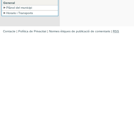
General
Plànol del municipi
Horaris i Transports
Contacte
|
Política de Privacitat
|
Normes ètiques de publicació de comentaris
|
RSS