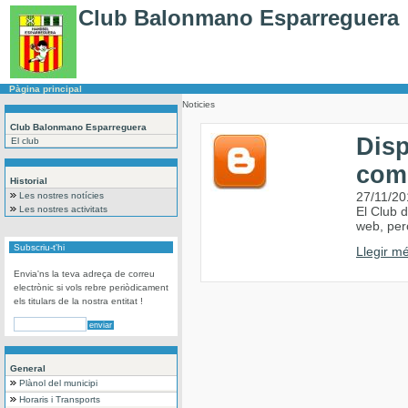
Club Balonmano Esparreguera
Pàgina principal
Noticies
Club Balonmano Esparreguera
Dis
El club
com
Historial
27/11/20
Les nostres notícies
Les nostres activitats
El Club 
web, per
Subscriu-t'hi
Llegir mé
Envia'ns la teva adreça de correu
electrònic si vols rebre periòdicament
els titulars de la nostra entitat !
General
Plànol del municipi
Horaris i Transports