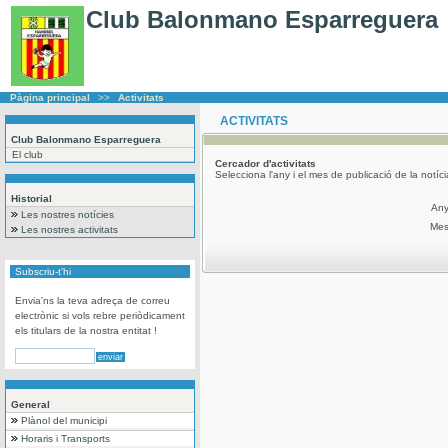
Club Balonmano Esparreguera
Pàgina principal
>>
Activitats
ACTIVITATS
Club Balonmano Esparreguera
El club
Cercador
d'activitats
Selecciona l'any i el mes de publicació de la notíc
Historial
An
Les nostres notícies
Me
Les nostres activitats
Subscriu-t'hi
Envia'ns la teva adreça de correu
electrònic si vols rebre periòdicament
els titulars de la nostra entitat !
General
Plànol del municipi
Horaris i Transports